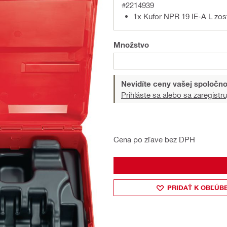
#2214939
1x Kufor NPR 19 IE-A L zos
Množstvo
Nevidíte ceny vašej spoločno
Prihláste sa alebo sa zaregistru
Cena po zľave bez DPH
PRIDAŤ K OBĽÚB