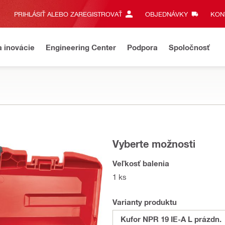
PRIHLÁSIŤ ALEBO ZAREGISTROVAŤ
OBJEDNÁVKY
KONT
a inovácie
Engineering Center
Podpora
Spoločnosť
Vyberte možnosti
Veľkosť balenia
1 ks
Varianty produktu
Kufor NPR 19 IE-A L prázdn.