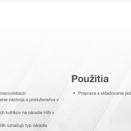
a
Použitia
 pracoviskách
Preprava a skladovanie jed
ie nástroja a príslušenstva v
 kufríkov na náradie Hilti v
ilti označujú typ náradia