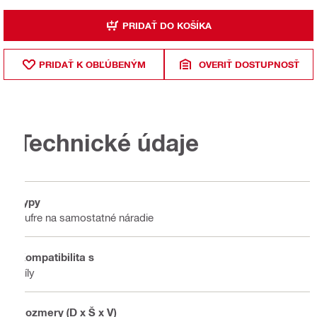
PRIDAŤ DO KOŠÍKA
PRIDAŤ K OBĽÚBENÝM
OVERIŤ DOSTUPNOSŤ
Technické údaje
Typy
Kufre na samostatné náradie
Kompatibilita s
Píly
Rozmery (D x Š x V)