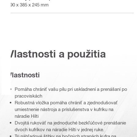
590 x 385 x 245 mm
Vlastnosti a použitia
Vlastnosti
Pomáha chrániť vašu pílu pri uskladnení a prenášaní po
pracoviskách
Robustná vložka pomáha chrániť a zjednodušovať
umiestnenie nástroja a príslušenstva v kufríku na
náradie Hilti
Dvojitá rukoväť na jednoduché bezkľúčové prenášanie
dvoch kufríkov na náradie Hilti v jednej ruke.
Tri náhľadové štítky na bočných stranách kufra na