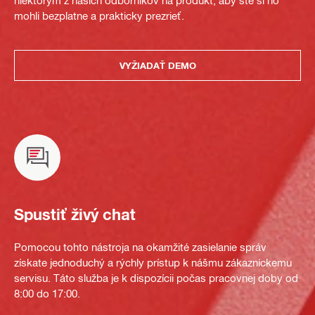
niektorým z našich odborníkov na produkt, aby ste si ho
mohli bezplatne a prakticky prezrieť.
VYŽIADAŤ DEMO
Spustiť živý chat
Pomocou tohto nástroja na okamžité zasielanie správ
získate jednoduchý a rýchly prístup k nášmu zákazníckemu
servisu. Táto služba je k dispozícii počas pracovnej doby od
8:00 do 17:00.