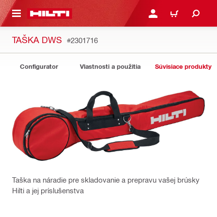
A HLAVNÝ OBSAH
PRIHLÁSIŤ ALEBO ZARE
KOŠÍK
TAŠKA DWS
#2301716
Configurator
Vlastnosti a použitia
Súvisiace produkty
Taška na náradie pre skladovanie a prepravu vašej brúsky
Hilti a jej príslušenstva