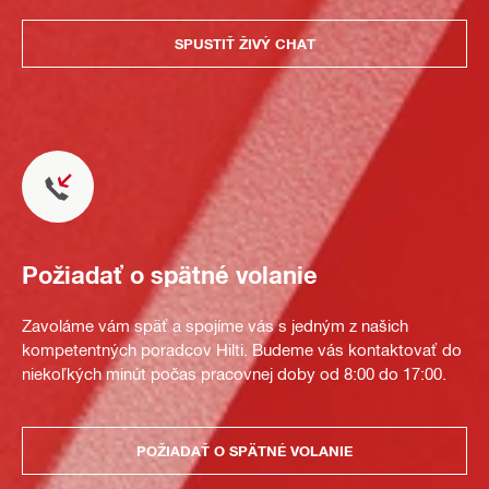
SPUSTIŤ ŽIVÝ CHAT
Požiadať o spätné volanie
Zavoláme vám späť a spojíme vás s jedným z našich
kompetentných poradcov Hilti. Budeme vás kontaktovať do
niekoľkých minút počas pracovnej doby od 8:00 do 17:00.
POŽIADAŤ O SPÄTNÉ VOLANIE