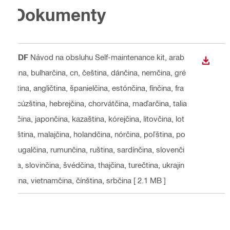
Dokumenty
PDF
Návod na obsluhu Self-maintenance kit
, arab
STIAH
čina, bulharčina, cn, čeština, dánčina, nemčina, gré
čtina, angličtina, španielčina, estónčina, fínčina, fra
ncúzština, hebrejčina, chorvátčina, maďarčina, talia
nčina, japončina, kazaština, kórejčina, litovčina, lot
yština, malajčina, holandčina, nórčina, poľština, po
rtugalčina, rumunčina, ruština, sardínčina, slovenči
na, slovinčina, švédčina, thajčina, turečtina, ukrajin
čina, vietnamčina, čínština, srbčina
[ 2.1 MB ]