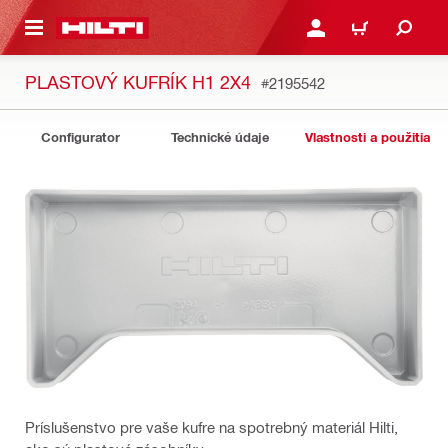
A HLAVNÝ OBSAH
PRIHLÁSIŤ ALEBO ZARE
KOŠÍK
PLASTOVÝ KUFRÍK H1 2X4
#2195542
Configurator
Technické údaje
Vlastnosti a použitia
Príslušenstvo pre vaše kufre na spotrebný materiál Hilti,