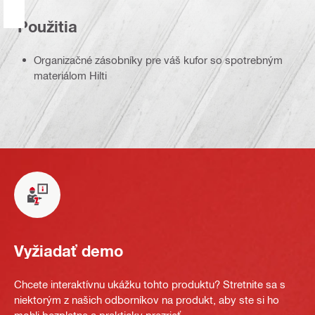
Použitia
Organizačné zásobníky pre váš kufor so spotrebným
materiálom Hilti
Vyžiadať demo
Chcete interaktívnu ukážku tohto produktu? Stretnite sa s
niektorým z našich odborníkov na produkt, aby ste si ho
mohli bezplatne a prakticky prezrieť.