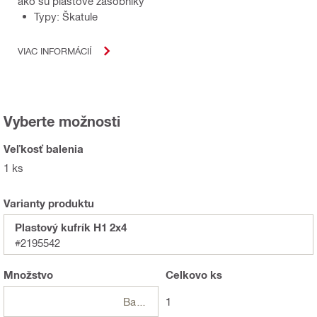
ako sú plastové zásobníky
Typy: Škatule
VIAC INFORMÁCIÍ
Vyberte možnosti
Veľkosť balenia
1 ks
Varianty produktu
Plastový kufrík H1 2x4
#2195542
Množstvo
Celkovo
ks
Balení
1