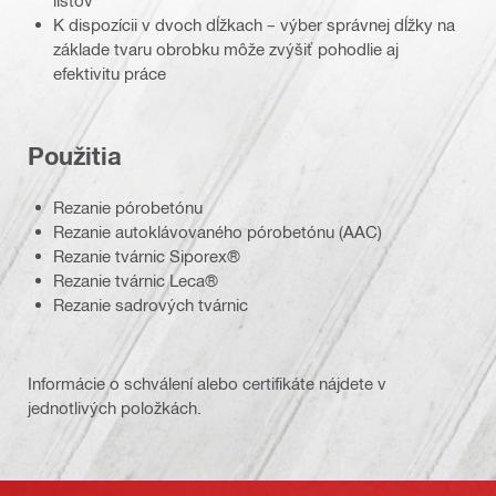
listov
K dispozícii v dvoch dĺžkach – výber správnej dĺžky na
základe tvaru obrobku môže zvýšiť pohodlie aj
efektivitu práce
Použitia
Rezanie pórobetónu
Rezanie autoklávovaného pórobetónu (AAC)
Rezanie tvárnic Siporex®
Rezanie tvárnic Leca®
Rezanie sadrových tvárnic
Informácie o schválení alebo certifikáte nájdete v
jednotlivých položkách.