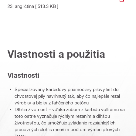
STIAH
23
, angličtina
[ 513.3 KB ]
Vlastnosti a použitia
Vlastnosti
Špecializovaný karbidový priamočiary pílový list do
chvostovej píly navrhnutý tak, aby čo najlepšie rezal
výrobky a bloky z ľahčeného betónu
Dlhšia životnosť – vďaka zubom z karbidu volfrámu sa
toto ostrie vyznačuje rýchlym rezaním a dlhšou
životnosťou, čo umožňuje zvládanie rozsiahlejších
pracovných úloh s menším počtom výmen pílových