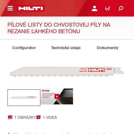
A HLAVNÝ OBSAH
PRIHLÁSIŤ ALEBO ZARE
KOŠÍK
PÍLOVÉ LISTY DO CHVOSTOVEJ PÍLY NA
REZANIE ĽAHKÉHO BETÓNU
Configurator
Technické údaje
Dokumenty
1 OBRÁZKY
1 VIDEÁ