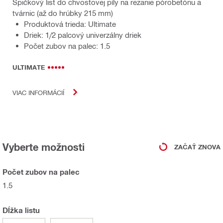
Špičkový list do chvostovej píly na rezanie pórobetónu a
tvárnic (až do hrúbky 215 mm)
Produktová trieda: Ultimate
Driek: 1/2 palcový univerzálny driek
Počet zubov na palec: 1.5
ULTIMATE
VIAC INFORMÁCIÍ
Vyberte možnosti
ZAČAŤ ZNOVA
Počet zubov na palec
1.5
Dĺžka listu