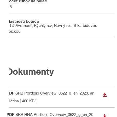
Počet zubov na palec
1.5
Vlastnosti kotúča
Dlhá životnosť, Rýchly rez, Rovný rez, S karbidovou
špičkou
Dokumenty
PDF
SRB Portfolio Overview_0622_g_en_2023
, an
STIAH
gličtina
[ 460 KB ]
PDF
SRB HNA Portfolio Overview_0622_g_en_20