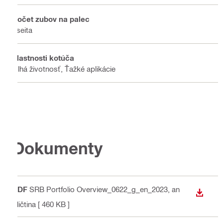
Počet zubov na palec
useita
Vlastnosti kotúča
Dlhá životnosť, Ťažké aplikácie
Dokumenty
PDF
SRB Portfolio Overview_0622_g_en_2023
, an
STIAH
gličtina
[ 460 KB ]