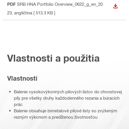
PDF
SRB HNA Portfolio Overview_0622_g_en_20
STIAH
23
, angličtina
[ 513.3 KB ]
Vlastnosti a použitia
Vlastnosti
Balenie vysokovýkonných pílových listov do chvostovej
píly pre všetky druhy každodenného rezania a búracích
prác
Balenie obsahuje bimetalové pílové listy so zvýšeným
rezným výkonom a predĺženou životnosťou