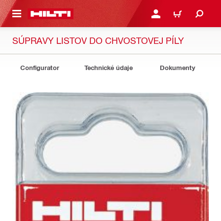
A HLAVNÝ OBSAH
PRIHLÁSIŤ ALEBO ZARE
KOŠÍK
SÚPRAVY LISTOV DO CHVOSTOVEJ PÍLY
Configurator
Technické údaje
Dokumenty