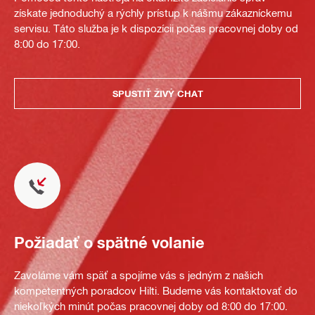
získate jednoduchý a rýchly prístup k nášmu zákazníckemu
servisu. Táto služba je k dispozícii počas pracovnej doby od
8:00 do 17:00.
SPUSTIŤ ŽIVÝ CHAT
Požiadať o spätné volanie
Zavoláme vám späť a spojíme vás s jedným z našich
kompetentných poradcov Hilti. Budeme vás kontaktovať do
niekoľkých minút počas pracovnej doby od 8:00 do 17:00.