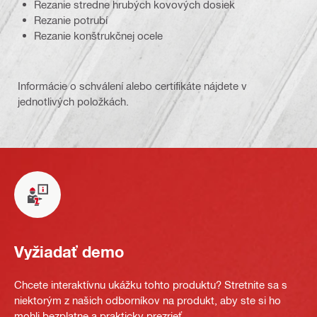
Rezanie stredne hrubých kovových dosiek
Rezanie potrubí
Rezanie konštrukčnej ocele
Informácie o schválení alebo certifikáte nájdete v
jednotlivých položkách.
Vyžiadať demo
Chcete interaktívnu ukážku tohto produktu? Stretnite sa s
niektorým z našich odborníkov na produkt, aby ste si ho
mohli bezplatne a prakticky prezrieť.