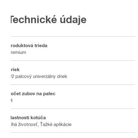
Technické údaje
Produktová trieda
Premium
Driek
1/2 palcový univerzálny driek
Počet zubov na palec
14
Vlastnosti kotúča
Dlhá životnosť, Ťažké aplikácie