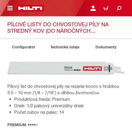
A HLAVNÝ OBSAH
PRIHLÁSIŤ ALEBO ZARE
KOŠÍK
PÍLOVÉ LISTY DO CHVOSTOVEJ PÍLY NA
STREDNÝ KOV (DO NÁROČNÝCH
PODMIENOK)
Configurator
Technické údaje
Dokumenty
Pílový list do chvostovej píly na rezanie kovov s hrúbkou
3.5 – 10 mm (1/8 – 7/16") s dlhšou životnosťou
Produktová trieda: Premium
Driek: 1/2 palcový univerzálny driek
Počet zubov na palec: 14
PREMIUM