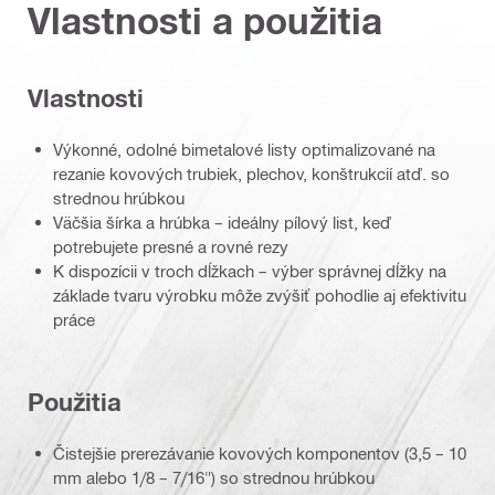
Vlastnosti a použitia
Vlastnosti
Výkonné, odolné bimetalové listy optimalizované na
rezanie kovových trubiek, plechov, konštrukcií atď. so
strednou hrúbkou
Väčšia šírka a hrúbka – ideálny pílový list, keď
potrebujete presné a rovné rezy
K dispozícii v troch dĺžkach – výber správnej dĺžky na
základe tvaru výrobku môže zvýšiť pohodlie aj efektivitu
práce
Použitia
Čistejšie prerezávanie kovových komponentov (3,5 – 10
mm alebo 1/8 – 7/16") so strednou hrúbkou