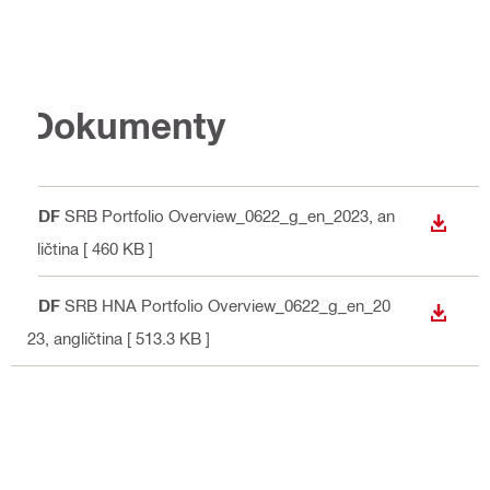
Dokumenty
PDF
SRB Portfolio Overview_0622_g_en_2023
, an
STIAH
gličtina
[ 460 KB ]
PDF
SRB HNA Portfolio Overview_0622_g_en_20
STIAH
23
, angličtina
[ 513.3 KB ]