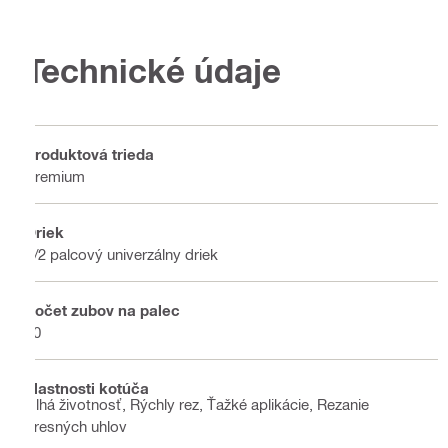
Technické údaje
Produktová trieda
Premium
Driek
1/2 palcový univerzálny driek
Počet zubov na palec
10
Vlastnosti kotúča
Dlhá životnosť, Rýchly rez, Ťažké aplikácie, Rezanie
presných uhlov