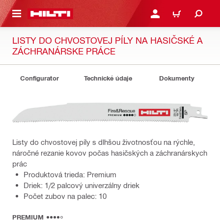
A HLAVNÝ OBSAH
PRIHLÁSIŤ ALEBO ZARE
KOŠÍK
LISTY DO CHVOSTOVEJ PÍLY NA HASIČSKÉ A
ZÁCHRANÁRSKE PRÁCE
Configurator
Technické údaje
Dokumenty
Listy do chvostovej píly s dlhšou životnosťou na rýchle,
náročné rezanie kovov počas hasičských a záchranárskych
prác
Produktová trieda: Premium
Driek: 1/2 palcový univerzálny driek
Počet zubov na palec: 10
PREMIUM