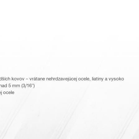
dších kovov – vrátane nehrdzavejúcej ocele, liatiny a vysoko
 nad 5 mm (3/16")
j ocele