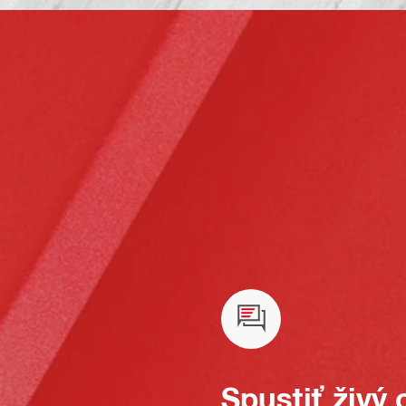
Spustiť živý 