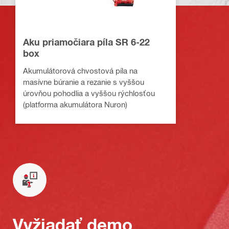
Aku priamočiara píla SR 6-22
box
Akumulátorová chvostová píla na
masívne búranie a rezanie s vyššou
úrovňou pohodlia a vyššou rýchlosťou
(platforma akumulátora Nuron)
Vyžiadať demo