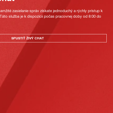
mžité zasielanie správ získate jednoduchý a rýchly prístup k
áto služba je k dispozícii počas pracovnej doby od 8:00 do
SPUSTIŤ ŽIVÝ CHAT