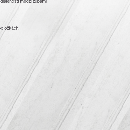
dialenosti medzi zubami
 položkách.