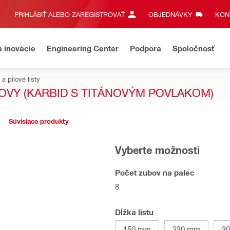
PRIHLÁSIŤ ALEBO ZAREGISTROVAŤ
OBJEDNÁVKY
KONT
a inovácie
Engineering Center
Podpora
Spoločnosť
a pílové listy
KOVY (KARBID S TITÁNOVÝM POVLAKOM)
Súvisiace produkty
Vyberte možnosti
Počet zubov na palec
8
Dĺžka listu
150 mm
230 mm
3