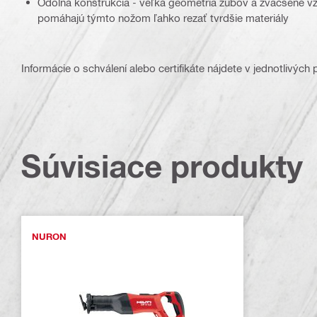
Odolná konštrukcia - veľká geometria zubov a zväčšené vz
pomáhajú týmto nožom ľahko rezať tvrdšie materiály
Informácie o schválení alebo certifikáte nájdete v jednotlivých
Súvisiace produkty
NURON