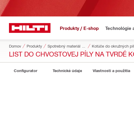
Produkty / E-shop
Technológie 
Domov
Produkty
Spotrebný materiál do náradia
Kotúče do okružných píl 
LIST DO CHVOSTOVEJ PÍLY NA TVRDÉ 
Configurator
Technické údaje
Vlastnosti a použitia