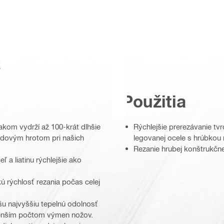
a
Použitia
akom vydrží až 100-krát dlhšie
Rýchlejšie prerezávanie tvr
bidovým hrotom pri našich
legovanej ocele s hrúbkou
Rezanie hrubej konštrukčne
ľ a liatinu rýchlejšie ako
 rýchlosť rezania počas celej
u najvyššiu tepelnú odolnosť
 menším počtom výmen nožov.