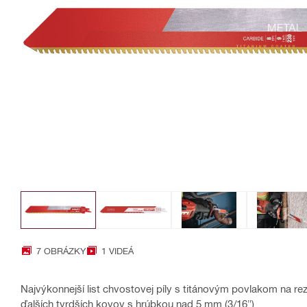
7 OBRÁZKY
1 VIDEÁ
Najvýkonnejší list chvostovej píly s titánovým povlakom na reza
ďalších tvrdších kovov s hrúbkou nad 5 mm (3/16")