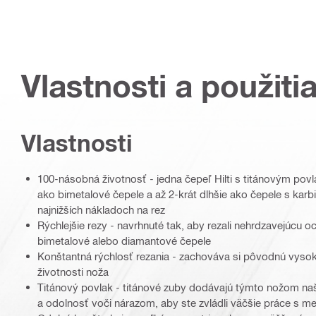
Vlastnosti a použiti
Vlastnosti
100-násobná životnosť - jedna čepeľ Hilti s titánovým povl
ako bimetalové čepele a až 2-krát dlhšie ako čepele s kar
najnižších nákladoch na rez
Rýchlejšie rezy - navrhnuté tak, aby rezali nehrdzavejúcu oce
bimetalové alebo diamantové čepele
Konštantná rýchlosť rezania - zachováva si pôvodnú vysokú
životnosti noža
Titánový povlak - titánové zuby dodávajú týmto nožom naš
a odolnosť voči nárazom, aby ste zvládli väčšie práce s