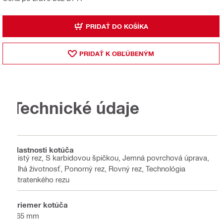
PRIDAŤ DO KOŠÍKA
PRIDAŤ K OBĽÚBENÝM
Technické údaje
Vlastnosti kotúča
Čistý rez, S karbidovou špičkou, Jemná povrchová úprava,
Dlhá životnosť, Ponorný rez, Rovný rez, Technológia
ultratenkého rezu
Priemer kotúča
165 mm