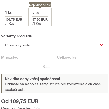
Najvýhodnejšie
1 ks
5 ks
109,75 EUR
87,80 EUR
/
1 Kus
/
1 Kus
Varianty produktu
Prosím vyberte
Množstvo
Celkovo
ks
Balení
1
Nevidíte ceny vašej spoločnosti
Prihláste sa alebo sa zaregistrujte
pre zobrazenie cien vašej
spoločnosti.
Od 109,75 EUR
Cena po zľave bez DPH