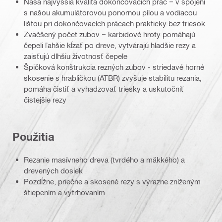
Naša najvyššia kvalita dokončovacích prác − v spojení
s našou akumulátorovou ponornou pílou a vodiacou
lištou pri dokončovacích prácach prakticky bez triesok
Zväčšený počet zubov − karbidové hroty pomáhajú
čepeli ľahšie kĺzať po dreve, vytvárajú hladšie rezy a
zaisťujú dlhšiu životnosť čepele
Špičková konštrukcia rezných zubov - striedavé horné
skosenie s hrabličkou (ATBR) zvyšuje stabilitu rezania,
pomáha čistiť a vyhadzovať triesky a uskutočniť
čistejšie rezy
Použitia
Rezanie masívneho dreva (tvrdého a mäkkého) a
drevených dosiek
Pozdĺžne, priečne a skosené rezy s výrazne zníženým
štiepením a vytrhovaním