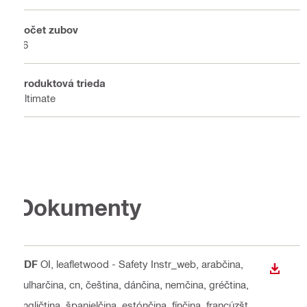
Počet zubov
56
Produktová trieda
Ultimate
Dokumenty
PDF
OI, leafletwood - Safety Instr_web
, arabčina,
STIAH
bulharčina, cn, čeština, dánčina, nemčina, gréčtina,
angličtina, španielčina, estónčina, fínčina, francúzšt