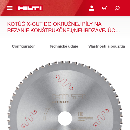
A HLAVNÝ OBSAH
PRIHLÁSIŤ ALEBO ZARE
KOŠÍK
KOTÚČ X-CUT DO OKRUŽNEJ PÍLY NA
REZANIE KONŠTRUKČNEJ/NEHRDZAVEJÚCEJ
OCELE
Configurator
Technické údaje
Vlastnosti a použitia