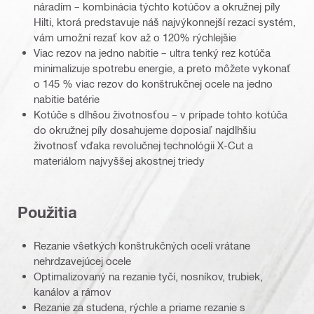
náradím – kombinácia týchto kotúčov a okružnej píly
Hilti, ktorá predstavuje náš najvýkonnejší rezací systém,
vám umožní rezať kov až o 120% rýchlejšie
Viac rezov na jedno nabitie – ultra tenký rez kotúča
minimalizuje spotrebu energie, a preto môžete vykonať
o 145 % viac rezov do konštrukčnej ocele na jedno
nabitie batérie
Kotúče s dlhšou životnosťou – v prípade tohto kotúča
do okružnej píly dosahujeme doposiaľ najdlhšiu
životnosť vďaka revolučnej technológii X-Cut a
materiálom najvyššej akostnej triedy
Použitia
Rezanie všetkých konštrukčných ocelí vrátane
nehrdzavejúcej ocele
Optimalizovaný na rezanie tyčí, nosníkov, trubiek,
kanálov a rámov
Rezanie za studena, rýchle a priame rezanie s