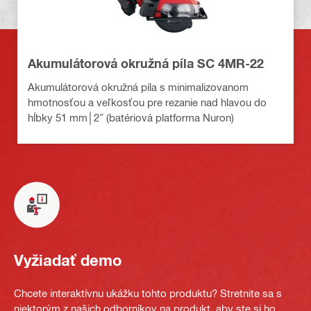
Akumulátorová okružná píla SC 4MR-22
Akumulátorová okružná píla s minimalizovanom
hmotnosťou a veľkosťou pre rezanie nad hlavou do
hĺbky 51 mm│2” (batériová platforma Nuron)
Vyžiadať demo
Chcete interaktívnu ukážku tohto produktu? Stretnite sa s
niektorým z našich odborníkov na produkt, aby ste si ho