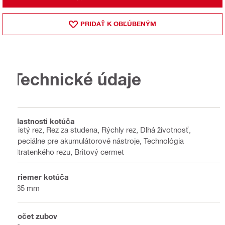
PRIDAŤ K OBĽÚBENÝM
Technické údaje
Vlastnosti kotúča
Čistý rez, Rez za studena, Rýchly rez, Dlhá životnosť,
Špeciálne pre akumulátorové nástroje, Technológia
ultratenkého rezu, Britový cermet
Priemer kotúča
165 mm
Počet zubov