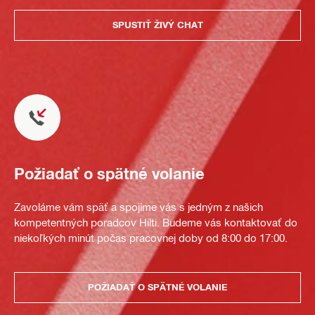
SPUSTIŤ ŽIVÝ CHAT
Požiadať o spätné volanie
Zavoláme vám späť a spojíme vás s jedným z našich
kompetentných poradcov Hilti. Budeme vás kontaktovať do
niekoľkých minút počas pracovnej doby od 8:00 do 17:00.
POŽIADAŤ O SPÄTNÉ VOLANIE