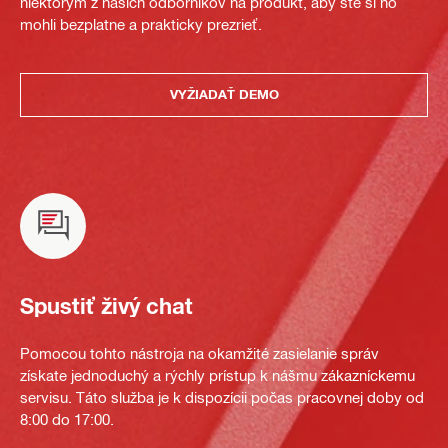
niektorým z našich odborníkov na produkt, aby ste si ho
mohli bezplatne a prakticky prezrieť.
VYŽIADAŤ DEMO
Spustiť živý chat
Pomocou tohto nástroja na okamžité zasielanie správ
získate jednoduchý a rýchly prístup k nášmu zákazníckemu
servisu. Táto služba je k dispozícii počas pracovnej doby od
8:00 do 17:00.