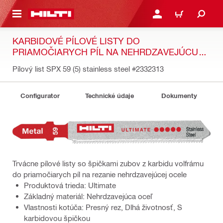
A HLAVNÝ OBSAH
PRIHLÁSIŤ ALEBO ZARE
KOŠÍK
KARBIDOVÉ PÍLOVÉ LISTY DO
PRIAMOČIARYCH PÍL NA NEHRDZAVEJÚCU
OCEĽ
Pílový list SPX 59 (5) stainless steel
#2332313
Configurator
Technické údaje
Dokumenty
Trvácne pílové listy so špičkami zubov z karbidu volfrámu
do priamočiarych píl na rezanie nehrdzavejúcej ocele
Produktová trieda: Ultimate
Základný materiál: Nehrdzavejúca oceľ
Vlastnosti kotúča: Presný rez, Dlhá životnosť, S
karbidovou špičkou