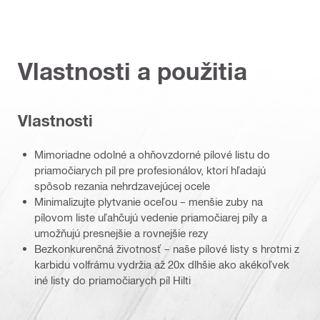
Vlastnosti a použitia
Vlastnosti
Mimoriadne odolné a ohňovzdorné pílové listu do
priamočiarych píl pre profesionálov, ktorí hľadajú
spôsob rezania nehrdzavejúcej ocele
Minimalizujte plytvanie oceľou – menšie zuby na
pílovom liste uľahčujú vedenie priamočiarej píly a
umožňujú presnejšie a rovnejšie rezy
Bezkonkurenčná životnosť – naše pílové listy s hrotmi z
karbidu volfrámu vydržia až 20x dlhšie ako akékoľvek
iné listy do priamočiarych píl Hilti