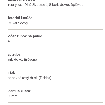
Presný rez, Dlhá životnosť, S karbidovou špičkou
Materiál kotúča
HM karbidový
Počet zubov na palec
24
Typ zuba
Karbidové, Brúsené
Driek
Jednovačkový driek (T-driek)
Rozstup zubov
1.1 mm