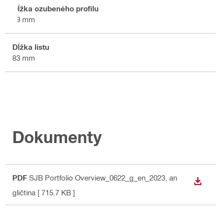
Dĺžka ozubeného profilu
59 mm
Dĺžka listu
83 mm
Dokumenty
PDF
SJB Portfolio Overview_0622_g_en_2023
, an
STIAH
gličtina
[ 715.7 KB ]