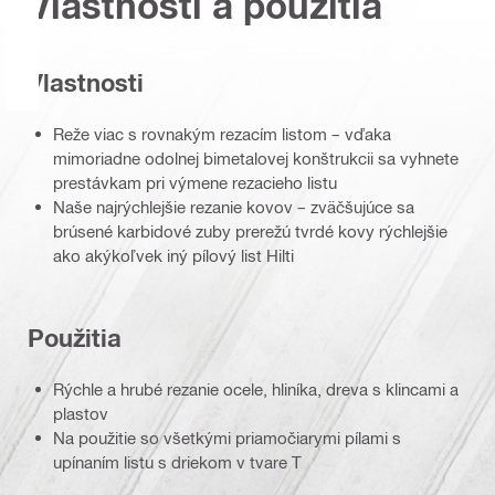
Vlastnosti a použitia
Vlastnosti
Reže viac s rovnakým rezacím listom – vďaka
mimoriadne odolnej bimetalovej konštrukcii sa vyhnete
prestávkam pri výmene rezacieho listu
Naše najrýchlejšie rezanie kovov – zväčšujúce sa
brúsené karbidové zuby prerežú tvrdé kovy rýchlejšie
ako akýkoľvek iný pílový list Hilti
Použitia
Rýchle a hrubé rezanie ocele, hliníka, dreva s klincami a
plastov
Na použitie so všetkými priamočiarymi pílami s
upínaním listu s driekom v tvare T