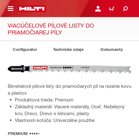
A HLAVNÝ OBSAH
PRIHLÁSIŤ ALEBO ZARE
KOŠÍK
VIACÚČELOVÉ PÍLOVÉ LISTY DO
PRIAMOČIAREJ PÍLY
Configurator
Technické údaje
Dokumenty
Bimetalové pílové listy do priamočiarych píl na rezanie kovu
a plastov
Produktová trieda: Premium
Základný materiál: Viaceré materiály, Oceľ, Neželezný
kov, Drevo, Drevo s klincami, plasty
Vlastnosti kotúča: Univerzálne použitie
PREMIUM