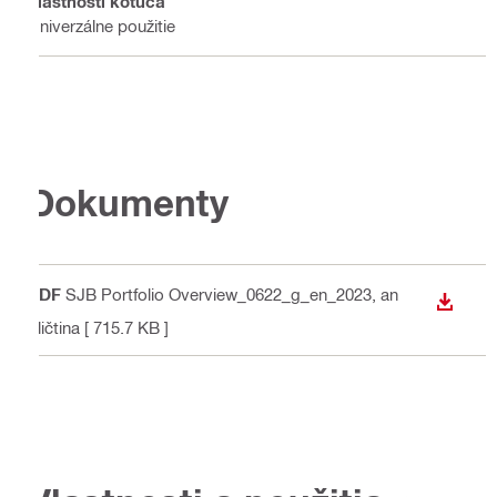
Vlastnosti kotúča
Univerzálne použitie
Dokumenty
PDF
SJB Portfolio Overview_0622_g_en_2023
, an
STIAH
gličtina
[ 715.7 KB ]