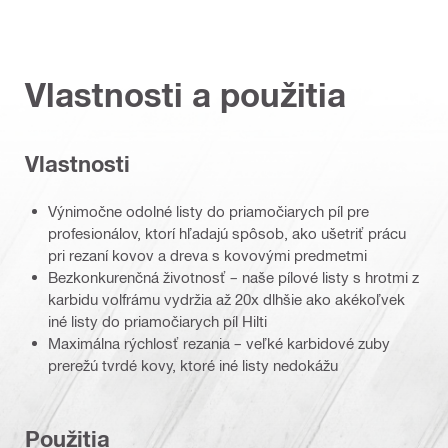
Vlastnosti a použitia
Vlastnosti
Výnimočne odolné listy do priamočiarych píl pre
profesionálov, ktorí hľadajú spôsob, ako ušetriť prácu
pri rezaní kovov a dreva s kovovými predmetmi
Bezkonkurenčná životnosť – naše pílové listy s hrotmi z
karbidu volfrámu vydržia až 20x dlhšie ako akékoľvek
iné listy do priamočiarych píl Hilti
Maximálna rýchlosť rezania – veľké karbidové zuby
prerežú tvrdé kovy, ktoré iné listy nedokážu
Použitia