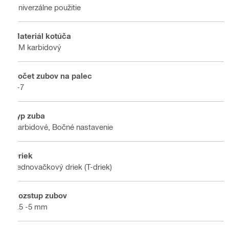
Univerzálne použitie
Materiál kotúča
HM karbidový
Počet zubov na palec
5-7
Typ zuba
Karbidové, Bočné nastavenie
Driek
Jednovačkový driek (T-driek)
Rozstup zubov
3.5 -5 mm