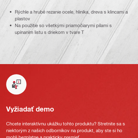
Rýchle a hrubé rezanie ocele, hliníka, dreva s klincami a
plastov
Na použitie so všetkými priamočiarymi pílami s
upínaním listu s driekom v tvare T
Vyžiadať demo
Chcete interaktívnu ukážku tohto produktu? Stretnite sa s
niektorým z našich odborníkov na produkt, aby ste si ho
mohli bezplatne a prakticky prezrieť.