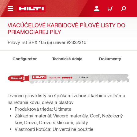
A HLAVNÝ OBSAH
PRIHLÁSIŤ ALEBO ZARE
KOŠÍK
VIACÚČELOVÉ KARBIDOVÉ PÍLOVÉ LISTY DO
PRIAMOČIAREJ PÍLY
Pílový list SPX 105 (5) univer
#2332310
Configurator
Technické údaje
Dokumenty
Trvácne pílové listy so špičkami zubov z karbidu volfrámu
na rezanie kovu, dreva a plastov
Produktová trieda: Ultimate
Základný materiál: Viaceré materiály, Oceľ, Neželezný
kov, Drevo, Drevo s klincami, plasty
Vlastnosti kotúča: Univerzálne použitie