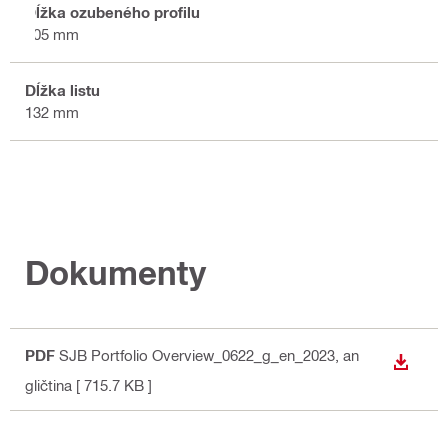
Dĺžka ozubeného profilu
105 mm
Dĺžka listu
132 mm
Dokumenty
PDF
SJB Portfolio Overview_0622_g_en_2023
, an
STIAH
gličtina
[ 715.7 KB ]