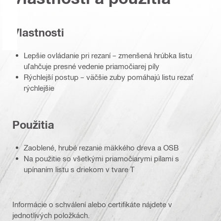
Vlastnosti
Lepšie ovládanie pri rezaní – zmenšená hrúbka listu
uľahčuje presné vedenie priamočiarej píly
Rýchlejší postup – väčšie zuby pomáhajú listu rezať
rýchlejšie
Použitia
Zaoblené, hrubé rezanie mäkkého dreva a OSB
Na použitie so všetkými priamočiarymi pílami s
upínaním listu s driekom v tvare T
Informácie o schválení alebo certifikáte nájdete v
jednotlivých položkách.