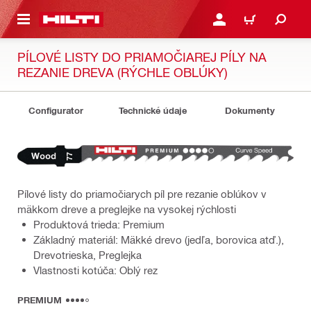
A HLAVNÝ OBSAH
PRIHLÁSIŤ ALEBO ZARE
KOŠÍK
PÍLOVÉ LISTY DO PRIAMOČIAREJ PÍLY NA
REZANIE DREVA (RÝCHLE OBLÚKY)
Configurator
Technické údaje
Dokumenty
Pílové listy do priamočiarych píl pre rezanie oblúkov v
mäkkom dreve a preglejke na vysokej rýchlosti
Produktová trieda: Premium
Základný materiál: Mäkké drevo (jedľa, borovica atď.),
Drevotrieska, Preglejka
Vlastnosti kotúča: Oblý rez
PREMIUM