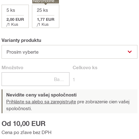
Najvýhodnejši
e
5 ks
25 ks
2,00 EUR
1,77 EUR
/
1 Kus
/
1 Kus
Varianty produktu
Prosím vyberte
Množstvo
Celkovo
ks
Balení
1
Nevidíte ceny vašej spoločnosti
Prihláste sa alebo sa zaregistrujte
pre zobrazenie cien vašej
spoločnosti.
Od 10,00 EUR
Cena po zľave bez DPH