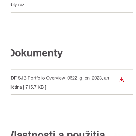
Oblý rez
Dokumenty
PDF
SJB Portfolio Overview_0622_g_en_2023
, an
STIAH
gličtina
[ 715.7 KB ]
Vlastnosti a použitia