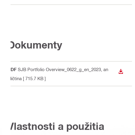
Dokumenty
PDF
SJB Portfolio Overview_0622_g_en_2023
, an
STIAH
gličtina
[ 715.7 KB ]
Vlastnosti a použitia