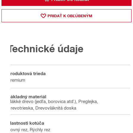
PRIDAŤ K OBĽÚBENÝM
Technické údaje
Produktová trieda
Premium
Základný materiál
Mäkké drevo (jedľa, borovica atď.), Preglejka,
Drevotrieska, Drevovláknitá doska
Vlastnosti kotúča
Rovný rez, Rýchly rez