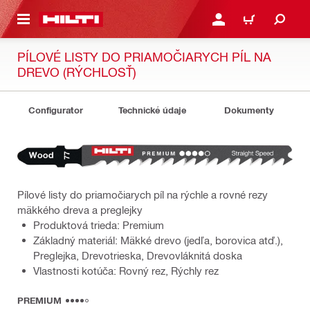
A HLAVNÝ OBSAH
PRIHLÁSIŤ ALEBO ZARE
KOŠÍK
PÍLOVÉ LISTY DO PRIAMOČIARYCH PÍL NA
DREVO (RÝCHLOSŤ)
Configurator
Technické údaje
Dokumenty
Pílové listy do priamočiarych píl na rýchle a rovné rezy
mäkkého dreva a preglejky
Produktová trieda: Premium
Základný materiál: Mäkké drevo (jedľa, borovica atď.),
Preglejka, Drevotrieska, Drevovláknitá doska
Vlastnosti kotúča: Rovný rez, Rýchly rez
PREMIUM