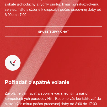
získate jednoduchý a rýchly prístup k nášmu zákazníckemu
servisu. Táto služba je k dispozícii počas pracovnej doby od
8:00 do 17:00.
SPUSTIŤ ŽIVÝ CHAT
Požiadať o spätné volanie
Zavoláme vám späť a spojíme vás s jedným z našich
kompetentných poradcov Hilti. Budeme vás kontaktovať do
niekoľkých minút počas pracovnej doby od 8:00 do 17:00.