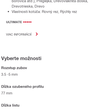
borovica atď.), Preglejka, Drevovláknitá doska,
Drevotrieska, Drevo
Vlastnosti kotúča: Rovný rez, Rýchly rez
ULTIMATE
VIAC INFORMÁCIÍ
Vyberte možnosti
Rozstup zubov
3.5 -5 mm
Dĺžka ozubeného profilu
77 mm
Dĺžka listu