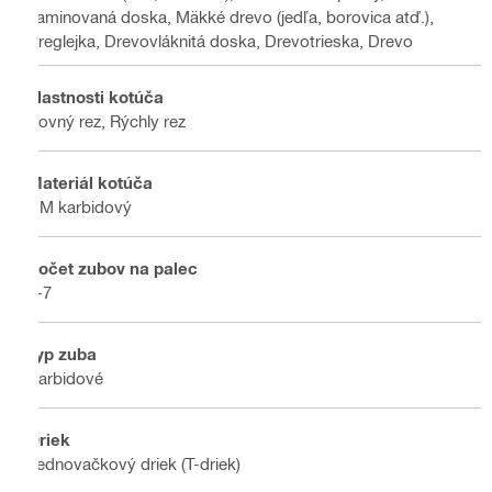
Laminovaná doska, Mäkké drevo (jedľa, borovica atď.),
Preglejka, Drevovláknitá doska, Drevotrieska, Drevo
Vlastnosti kotúča
Rovný rez, Rýchly rez
Materiál kotúča
HM karbidový
Počet zubov na palec
5-7
Typ zuba
Karbidové
Driek
Jednovačkový driek (T-driek)