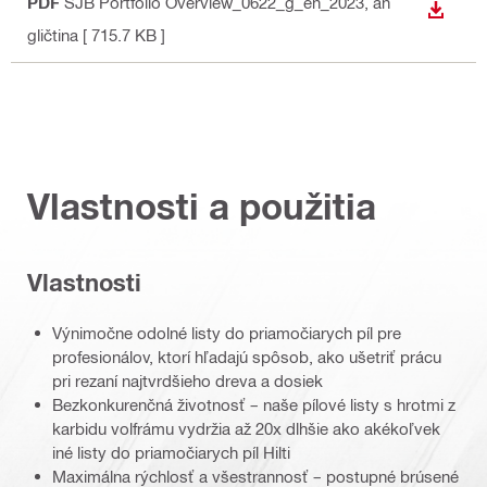
PDF
SJB Portfolio Overview_0622_g_en_2023
, an
STIAH
gličtina
[ 715.7 KB ]
Vlastnosti a použitia
Vlastnosti
Výnimočne odolné listy do priamočiarych píl pre
profesionálov, ktorí hľadajú spôsob, ako ušetriť prácu
pri rezaní najtvrdšieho dreva a dosiek
Bezkonkurenčná životnosť – naše pílové listy s hrotmi z
karbidu volfrámu vydržia až 20x dlhšie ako akékoľvek
iné listy do priamočiarych píl Hilti
Maximálna rýchlosť a všestrannosť – postupné brúsené