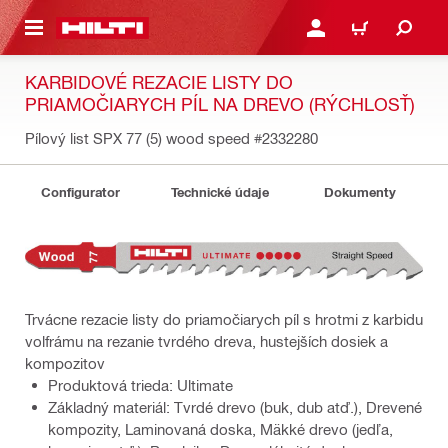
A HLAVNÝ OBSAH
PRIHLÁSIŤ ALEBO ZARE
KOŠÍK
KARBIDOVÉ REZACIE LISTY DO
PRIAMOČIARYCH PÍL NA DREVO (RÝCHLOSŤ)
Pílový list SPX 77 (5) wood speed
#2332280
Configurator
Technické údaje
Dokumenty
Trvácne rezacie listy do priamočiarych píl s hrotmi z karbidu
volfrámu na rezanie tvrdého dreva, hustejších dosiek a
kompozitov
Produktová trieda: Ultimate
Základný materiál: Tvrdé drevo (buk, dub atď.), Drevené
kompozity, Laminovaná doska, Mäkké drevo (jedľa,