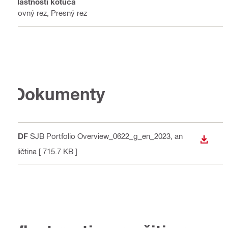
Vlastnosti kotúča
Rovný rez, Presný rez
Dokumenty
PDF
SJB Portfolio Overview_0622_g_en_2023
, an
STIAH
gličtina
[ 715.7 KB ]