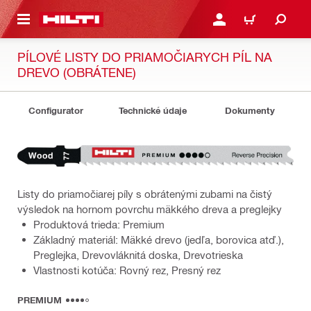
A HLAVNÝ OBSAH
PRIHLÁSIŤ ALEBO ZARE
KOŠÍK
PÍLOVÉ LISTY DO PRIAMOČIARYCH PÍL NA
DREVO (OBRÁTENE)
Configurator
Technické údaje
Dokumenty
Listy do priamočiarej píly s obrátenými zubami na čistý
výsledok na hornom povrchu mäkkého dreva a preglejky
Produktová trieda: Premium
Základný materiál: Mäkké drevo (jedľa, borovica atď.),
Preglejka, Drevovláknitá doska, Drevotrieska
Vlastnosti kotúča: Rovný rez, Presný rez
PREMIUM