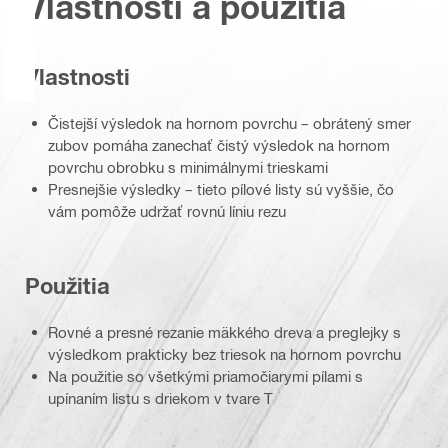
Vlastnosti a použitia
Vlastnosti
Čistejší výsledok na hornom povrchu – obrátený smer
zubov pomáha zanechať čistý výsledok na hornom
povrchu obrobku s minimálnymi trieskami
Presnejšie výsledky – tieto pílové listy sú vyššie, čo
vám pomôže udržať rovnú líniu rezu
Použitia
Rovné a presné rezanie mäkkého dreva a preglejky s
výsledkom prakticky bez triesok na hornom povrchu
Na použitie so všetkými priamočiarymi pílami s
upínaním listu s driekom v tvare T