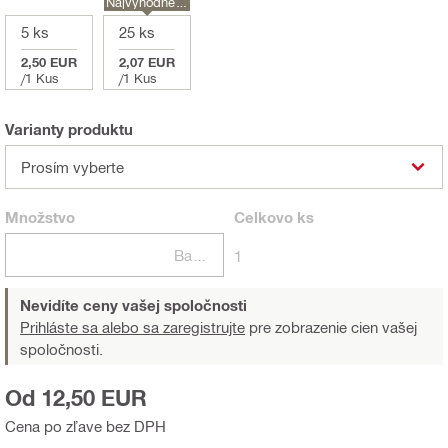
Najvýhodnejši
e
5 ks
25 ks
2,50 EUR
2,07 EUR
/
1 Kus
/
1 Kus
Varianty produktu
Prosím vyberte
Množstvo
Celkovo
ks
Balení
1
Nevidíte ceny vašej spoločnosti
Prihláste sa alebo sa zaregistrujte
pre zobrazenie cien vašej
spoločnosti.
Od 12,50 EUR
Cena po zľave bez DPH