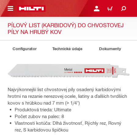
A HLAVNÝ OBSAH
PRIHLÁSIŤ ALEBO ZARE
KOŠÍK
PÍLOVÝ LIST (KARBIDOVÝ) DO CHVOSTOVEJ
PÍLY NA HRUBÝ KOV
Configurator
Technické údaje
Dokumenty
Najvýkonnejší list chvostovej píly osadený karbidovými
hrotmi na rezanie nerezovej ocele, liatiny a ďalších tvrdších
kovov s hrúbkou nad 7 mm (> 1/4")
Produktová trieda: Ultimate
Počet zubov na palec: 8
Vlastnosti kotúča: Dlhá životnosť, Rýchly rez, Rovný
rez, S karbidovou špičkou