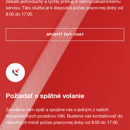
získate jednoduchý a rýchly prístup k nášmu zákazníckemu
servisu. Táto služba je k dispozícii počas pracovnej doby od
8:00 do 17:00.
SPUSTIŤ ŽIVÝ CHAT
Požiadať o spätné volanie
Zavoláme vám späť a spojíme vás s jedným z našich
kompetentných poradcov Hilti. Budeme vás kontaktovať do
niekoľkých minút počas pracovnej doby od 8:00 do 17:00.