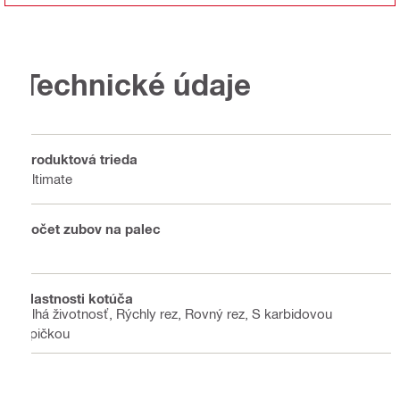
Technické údaje
Produktová trieda
Ultimate
Počet zubov na palec
8
Vlastnosti kotúča
Dlhá životnosť, Rýchly rez, Rovný rez, S karbidovou
špičkou