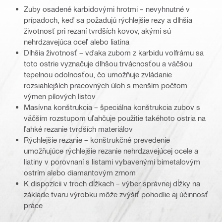
Zuby osadené karbidovými hrotmi – nevyhnutné v
prípadoch, keď sa požadujú rýchlejšie rezy a dlhšia
životnosť pri rezaní tvrdších kovov, akými sú
nehrdzavejúca oceľ alebo liatina
Dlhšia životnosť – vďaka zubom z karbidu volfrámu sa
toto ostrie vyznačuje dlhšou trvácnosťou a väčšou
tepelnou odolnosťou, čo umožňuje zvládanie
rozsiahlejších pracovných úloh s menším počtom
výmen pílových listov
Masívna konštrukcia – špeciálna konštrukcia zubov s
väčším rozstupom uľahčuje použitie takéhoto ostria na
ľahké rezanie tvrdších materiálov
Rýchlejšie rezanie – konštrukčné prevedenie
umožňujúce rýchlejšie rezanie nehrdzavejúcej ocele a
liatiny v porovnaní s listami vybavenými bimetalovým
ostrím alebo diamantovým zrnom
K dispozícii v troch dĺžkach – výber správnej dĺžky na
základe tvaru výrobku môže zvýšiť pohodlie aj účinnosť
práce