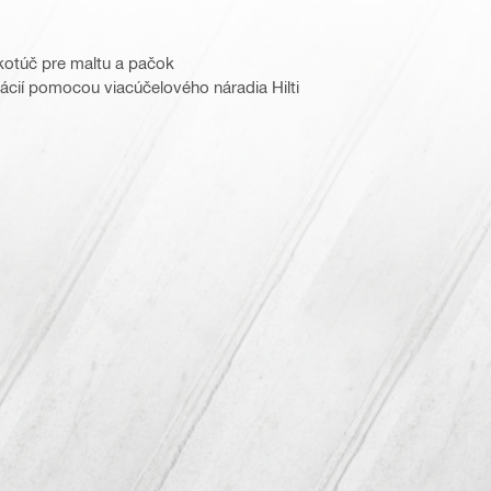
otúč pre maltu a pačok
ácií pomocou viacúčelového náradia Hilti