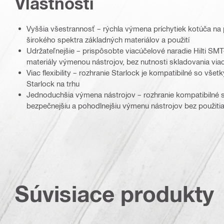
Vlastnosti
Vyššia všestrannosť – rýchla výmena príchytiek kotúča na 
širokého spektra základných materiálov a použití
Udržateľnejšie – prispôsobte viacúčelové naradie Hilti SMT
materiály výmenou nástrojov, bez nutnosti skladovania via
Viac flexibility – rozhranie Starlock je kompatibilné so vš
Starlock na trhu
Jednoduchšia výmena nástrojov – rozhranie kompatibilné 
bezpečnejšiu a pohodlnejšiu výmenu nástrojov bez použitia
Súvisiace produkty