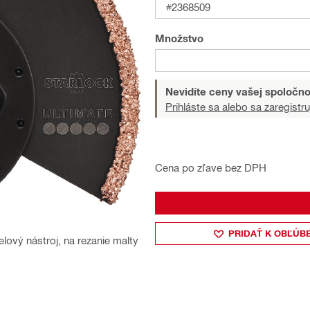
#2368509
Množstvo
Nevidíte ceny vašej spoločno
Prihláste sa alebo sa zaregistru
Cena po zľave bez DPH
PRIDAŤ K OBĽÚB
lový nástroj, na rezanie malty