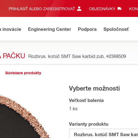
PRIHLÁSIŤ ALEBO ZAREGISTROVAŤ
OBJEDNÁVKY
KONT
a inovácie
Engineering Center
Podpora
Spoločnosť
A PAČKU
Rozbrus. kotúč SMT Saw karbid.zub.
#2368509
Súvisiace produkty
Vyberte možnosti
Veľkosť balenia
1 ks
Varianty produktu
Rozbrus. kotúč SMT Saw kar