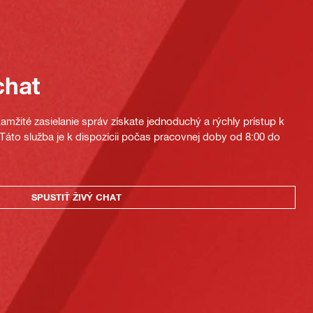
chat
mžité zasielanie správ získate jednoduchý a rýchly prístup k
áto služba je k dispozícii počas pracovnej doby od 8:00 do
SPUSTIŤ ŽIVÝ CHAT