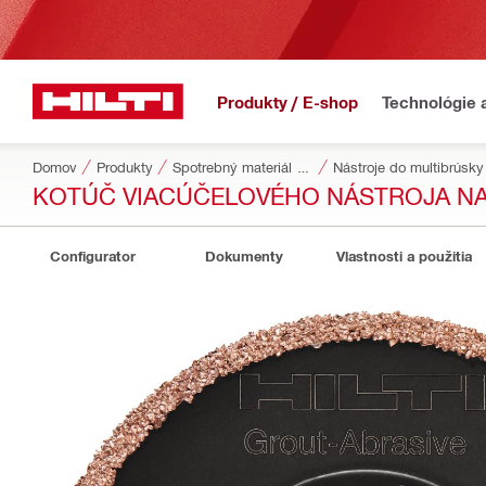
Produkty / E-shop
Technológie 
Domov
Produkty
Spotrebný materiál do náradia
Nástroje do multibrúsky
KOTÚČ VIACÚČELOVÉHO NÁSTROJA N
Configurator
Dokumenty
Vlastnosti a použitia