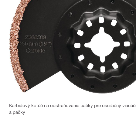
Karbidový kotúč na odstraňovanie pačky pre oscilačný viacúče
a pačky