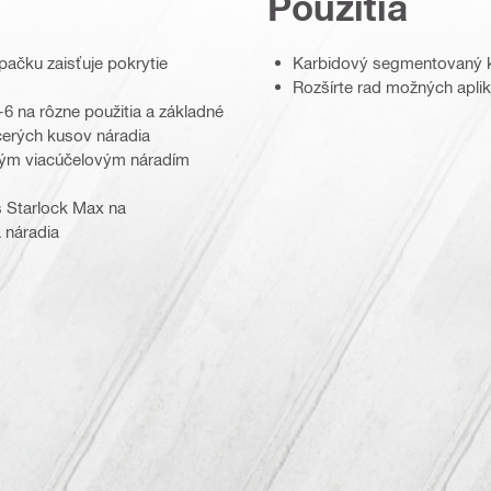
Použitia
pačku zaisťuje pokrytie
Karbidový segmentovaný k
Rozšírte rad možných aplik
-6 na rôzne použitia a základné
cerých kusov náradia
etkým viacúčelovým náradím
s Starlock Max na
 náradia