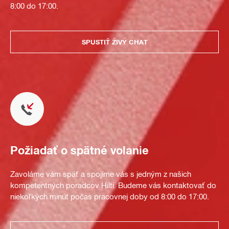
8:00 do 17:00.
SPUSTIŤ ŽIVÝ CHAT
Požiadať o spätné volanie
Zavoláme vám späť a spojíme vás s jedným z našich
kompetentných poradcov Hilti. Budeme vás kontaktovať do
niekoľkých minút počas pracovnej doby od 8:00 do 17:00.