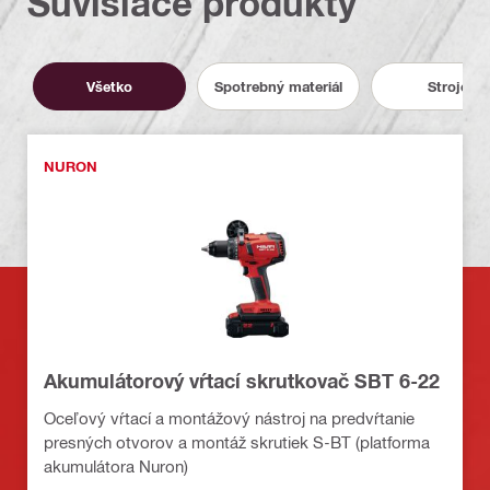
Súvisiace produkty
Všetko
Spotrebný materiál
Stroje
NURON
Akumulátorový vŕtací skrutkovač SBT 6-22
Oceľový vŕtací a montážový nástroj na predvŕtanie
presných otvorov a montáž skrutiek S-BT (platforma
akumulátora Nuron)