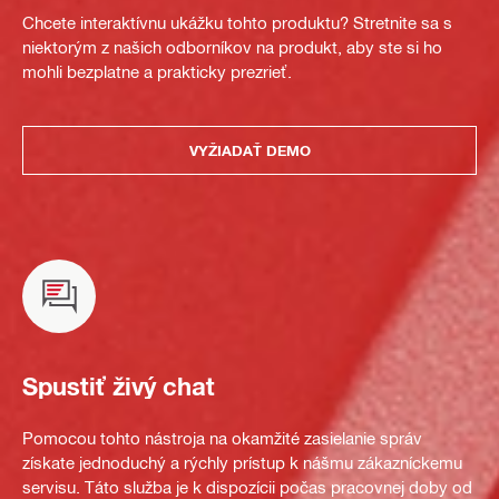
Chcete interaktívnu ukážku tohto produktu? Stretnite sa s
niektorým z našich odborníkov na produkt, aby ste si ho
mohli bezplatne a prakticky prezrieť.
VYŽIADAŤ DEMO
Spustiť živý chat
Pomocou tohto nástroja na okamžité zasielanie správ
získate jednoduchý a rýchly prístup k nášmu zákazníckemu
servisu. Táto služba je k dispozícii počas pracovnej doby od