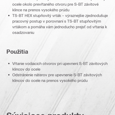
ocele okolo prevŕtaného otvoru pre S-BT závitové
klince na prenos vysokého prúdu
TS-BT HEX stupňovitý vrták – výraznejšie zjednodušuje
pracovný postup v porovnaní s TS-BT stupňovitým
vrtákom a pomáha vám jednoducho prejsť od vŕtania k
osadzovaniu
Použitia
Vŕtanie vodiacich otvorov pri upevnení S-BT závitových
klincov do ocele
Odstránenie náterov pre upevnenie S-BT závitových
klincov do ocele na prenos vysokého prúdu