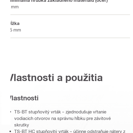
6 mm
Dĺžka
55 mm
Vlastnosti a použitia
Vlastnosti
TS-BT stupňovitý vrták – zjednodušuje vŕtanie
vodiacich otvorov na správnu hĺbku pre závitové
skrutky
TS-BT HC stupňovitý vrták – účinne odstraňuje nátery z