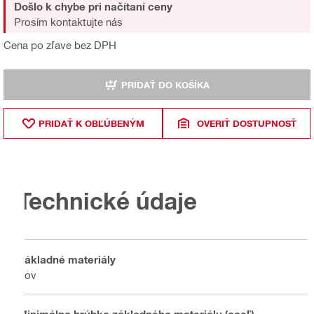
Došlo k chybe pri načítaní ceny
Prosím kontaktujte nás
Cena po zľave bez DPH
PRIDAŤ DO KOŠÍKA
PRIDAŤ K OBĽÚBENÝM
OVERIŤ DOSTUPNOSŤ
Technické údaje
Základné materiály
Kov
Minimálna hrúbka základného materiálu (oceľ)