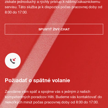
získate jednoduchý a rýchly prístup k nášmu zákazníckemu
servisu. Táto služba je k dispozícii počas pracovnej doby od
8:00 do 17:00.
SPUSTIŤ ŽIVÝ CHAT
Požiadať o spätné volanie
Zavoláme vám späť a spojíme vás s jedným z našich
kompetentných poradcov Hilti. Budeme vás kontaktovať do
niekoľkých minút počas pracovnej doby od 8:00 do 17:00.