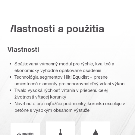
Vlastnosti a použitia
Vlastnosti
Spájkovaný výmenný modul pre rýchle, kvalitné a
ekonomicky výhodné opakované osadenie
Technológia segmentov Hilti Equidist – presne
umiestnené diamanty pre neporovnateľný vŕtací výkon
Trvalo vysoká rýchlosť vŕtania v priebehu celej
životnosti vŕtacej korunky
Navrhnuté pre najťažšie podmienky, korunka exceluje v
betóne s vysokým obsahom výstuže
Pracovný režim
Prevádzka vo vlhk
Equidist_Icon_PDP (2940829)