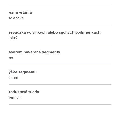
Režim vŕtania
Stojanové
Prevádzka vo vlhkých alebo suchých podmienkach
Mokrý
Laserom navárané segmenty
Áno
Výška segmentu
10 mm
Produktová trieda
Premium