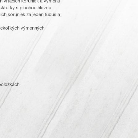
ch vŕtacích koruniek a výmenu
skrutky s plochou hlavou
ích koruniek za jeden tubus a
 niekoľkých výmenných
kých alebo suchých podmienkach
 položkách.