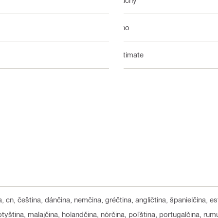
Suchý
Áno
Ultimate
a, cn, čeština, dánčina, nemčina, gréčtina, angličtina, španielčina, e
 lotyština, malajčina, holandčina, nórčina, poľština, portugalčina, ru