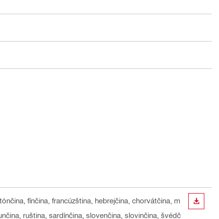
stónčina, fínčina, francúzština, hebrejčina, chorvátčina, m
STIAH
munčina, ruština, sardínčina, slovenčina, slovinčina, švédč