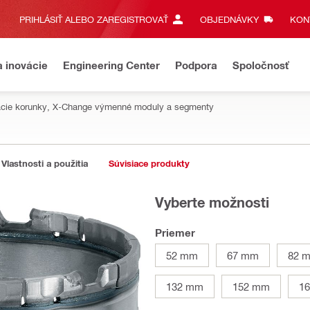
PRIHLÁSIŤ ALEBO ZAREGISTROVAŤ
OBJEDNÁVKY
KONT
a inovácie
Engineering Center
Podpora
Spoločnosť
tacie korunky, X-Change výmenné moduly a segmenty
Vlastnosti a použitia
Súvisiace produkty
Vyberte možnosti
Priemer
52 mm
67 mm
82 
132 mm
152 mm
1