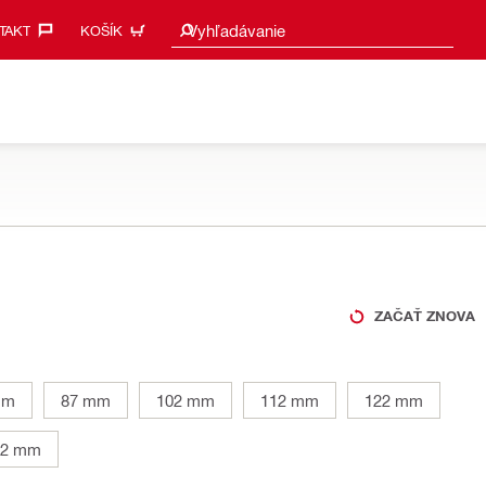
Vyhľadať návrhy
Vyhľadávanie
AKT‎
KOŠÍK
ZAČAŤ ZNOVA
mm
87 mm
102 mm
112 mm
122 mm
62 mm