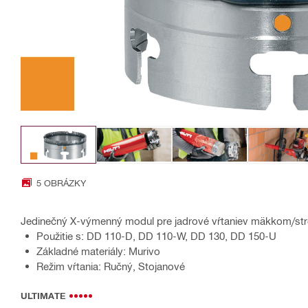
5 OBRÁZKY
Jedinečný X-výmenný modul pre jadrové vŕtaniev mäkkom/st
Použitie s: DD 110-D, DD 110-W, DD 130, DD 150-U
Základné materiály: Murivo
Režim vŕtania: Ručný, Stojanové
ULTIMATE