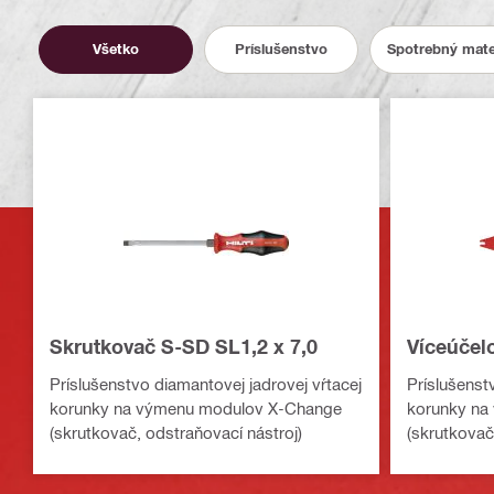
Všetko
Príslušenstvo
Spotrebný mate
Skrutkovač S-SD SL1,2 x 7,0
Víceúčel
Príslušenstvo diamantovej jadrovej vŕtacej
Príslušenst
korunky na výmenu modulov X-Change
korunky na
(skrutkovač, odstraňovací nástroj)
(skrutkovač