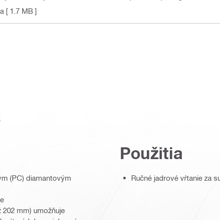
na
[ 1.7 MB ]
a
Použitia
ckým (PC) diamantovým
Ručné jadrové vŕtanie za 
ve
až 202 mm) umožňuje