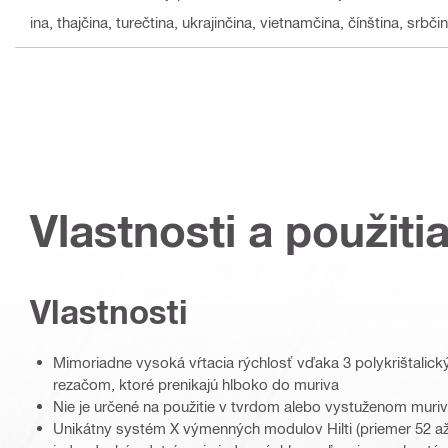
ina, thajčina, turečtina, ukrajinčina, vietnamčina, čínština, srbči
Vlastnosti a použiti
Vlastnosti
Mimoriadne vysoká vŕtacia rýchlosť vďaka 3 polykrištali
rezačom, ktoré prenikajú hlboko do muriva
Nie je určené na použitie v tvrdom alebo vystuženom muri
Unikátny systém X výmenných modulov Hilti (priemer 52 