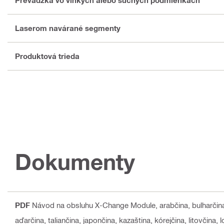
Prevádzka vo vlhkých alebo suchých podmienkach
Laserom navárané segmenty
Produktová trieda
Dokumenty
PDF
Návod na obsluhu X-Change Module
, arabčina, bulharčin
aďarčina, taliančina, japončina, kazaština, kórejčina, litovčina,