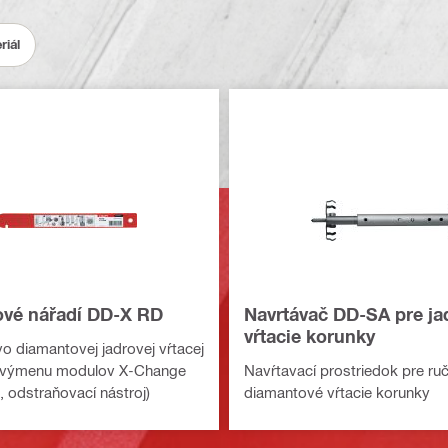
riál
ové nářadí DD-X RD
Navrtávač DD-SA pre ja
vŕtacie korunky
vo diamantovej jadrovej vŕtacej
 výmenu modulov X-Change
Navŕtavací prostriedok pre ru
, odstraňovací nástroj)
diamantové vŕtacie korunky