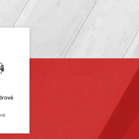
drové
čné