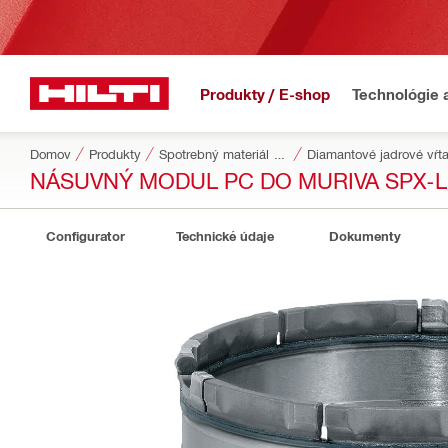
Produkty / E-shop
Technológie 
Domov
Produkty
Spotrebný materiál do náradia
Diamantové jadrové vŕ
NÁSUVNÝ MODUL PC DO MURIVA SPX-L
Configurator
Technické údaje
Dokumenty