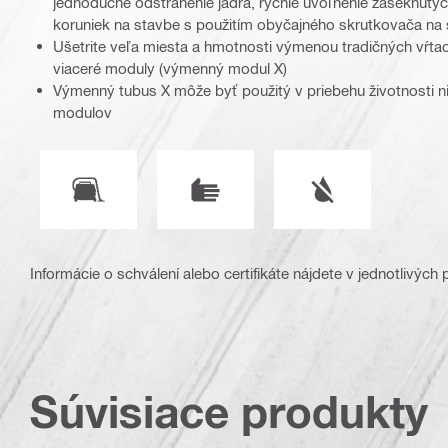
jednoduché odstránenie jadra, rýchle uvoľnenie zaseknutý
koruniek na stavbe s použitím obyčajného skrutkovača na 
Ušetrite veľa miesta a hmotnosti výmenou tradičných vŕtac
viaceré moduly (výmenný modul X)
Výmenný tubus X môže byť použitý v priebehu životnosti
modulov
Kompatibilný s vysávačom
Pracovný režim
Prevádzka vo vlh
Informácie o schválení alebo certifikáte nájdete v jednotlivých
Súvisiace produkty