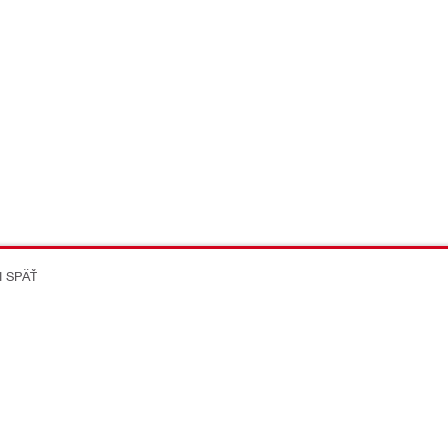
I SPÄŤ
on Better