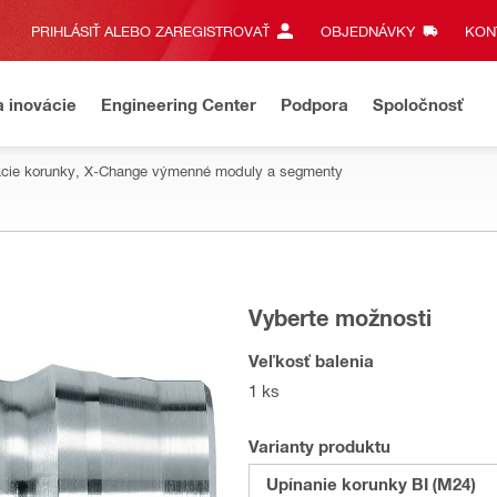
PRIHLÁSIŤ ALEBO ZAREGISTROVAŤ
OBJEDNÁVKY
KONT
a inovácie
Engineering Center
Podpora
Spoločnosť
tacie korunky, X-Change výmenné moduly a segmenty
Vyberte možnosti
Veľkosť balenia
1 ks
Varianty produktu
Upínanie korunky BI (M24)