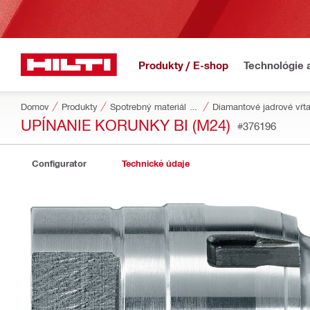
Produkty / E-shop
Technológie 
Domov
Produkty
Spotrebný materiál do náradia
Diamantové jadrové vŕ
UPÍNANIE KORUNKY BI (M24)
#376196
Configurator
Technické údaje