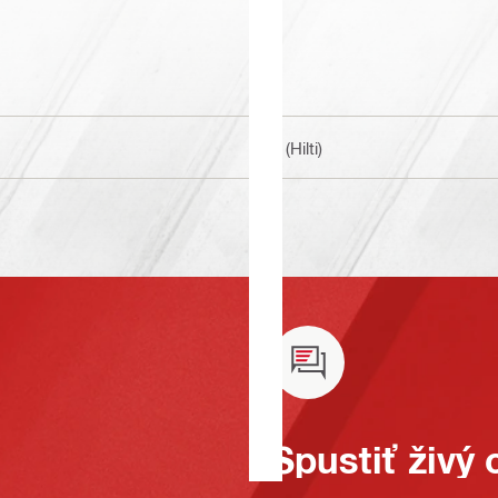
BI (Hilti)
Spustiť živý 