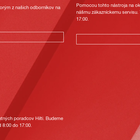
Pomocou tohto nástroja na oka
ktorým z našich odborníkov na
nášmu zákazníckemu servisu. T
17:00.
tných poradcov Hilti. Budeme
 8:00 do 17:00.