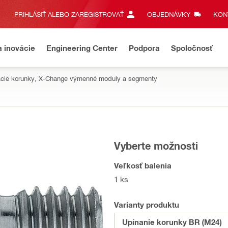
PRIHLÁSIŤ ALEBO ZAREGISTROVAŤ
OBJEDNÁVKY
KONT
a inovácie
Engineering Center
Podpora
Spoločnosť
tacie korunky, X-Change výmenné moduly a segmenty
Vyberte možnosti
Veľkosť balenia
1 ks
Varianty produktu
Upínanie korunky BR (M24)