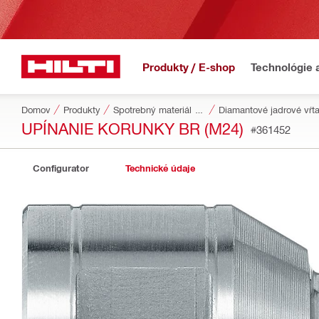
Produkty / E-shop
Technológie 
Domov
Produkty
Spotrebný materiál do náradia
Diamantové jadrové vŕ
UPÍNANIE KORUNKY BR (M24)
#361452
Configurator
Technické údaje