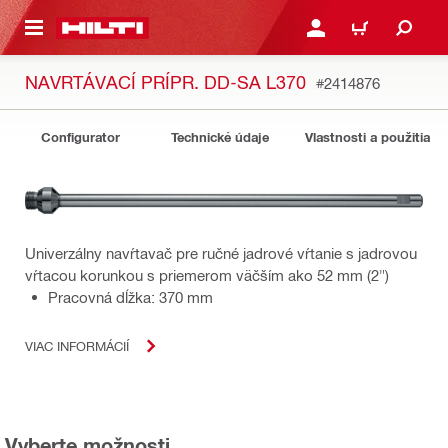
A HLAVNÝ OBSAH
PRIHLÁSIŤ ALEBO ZARE
KOŠÍK
NAVRTÁVACÍ PRÍPR. DD-SA L370
#2414876
Configurator
Technické údaje
Vlastnosti a použitia
Univerzálny navŕtavač pre ručné jadrové vŕtanie s jadrovou
vŕtacou korunkou s priemerom väčším ako 52 mm (2")
Pracovná dĺžka: 370 mm
VIAC INFORMÁCIÍ
Vyberte možnosti