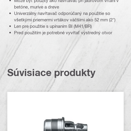
Môže byť použitý ako navŕtavač pri jadrovom vŕtaní v
betóne, murive a dreve
Univerzálny navŕtavač odporúčaný na použitie so
všetkými priemermi vrtákov väčšími ako 52 mm (2")
Len pre použitie s upínaním BI (M41/BR)
Pred použitím je potrebné vyvŕtať výstredný otvor
Súvisiace produkty