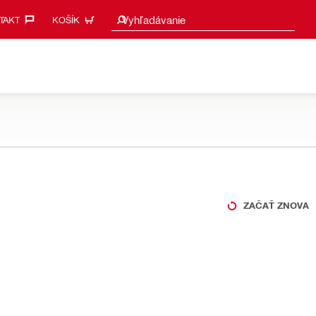
Vyhľadať návrhy
Vyhľadávanie
AKT‎
KOŠÍK
ZAČAŤ ZNOVA