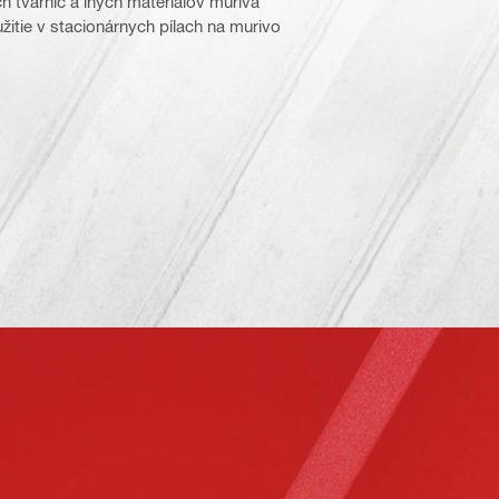
 tvárnic a iných materiálov muriva
itie v stacionárnych pílach na murivo