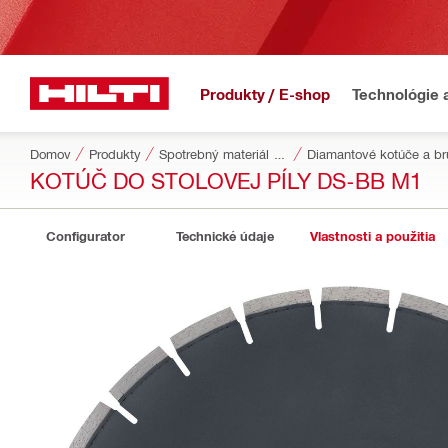
Produkty / E-shop
Technológie 
Domov
Produkty
Spotrebný materiál do náradia
Diamantové kotúče a br
KOTÚČ DO STOLOVEJ PÍLY DS-BB M1
Configurator
Technické údaje
Vlastnosti a použitia