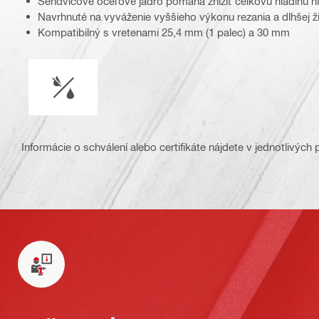
Sendvičové oceľové jadro pomáha znížiť celkovú hladinu h
Navrhnuté na vyváženie vyššieho výkonu rezania a dlhšej ž
Kompatibilný s vretenami 25,4 mm (1 palec) a 30 mm
Prevádzka vo vlhkých alebo suchých podmienkach
Informácie o schválení alebo certifikáte nájdete v jednotlivých