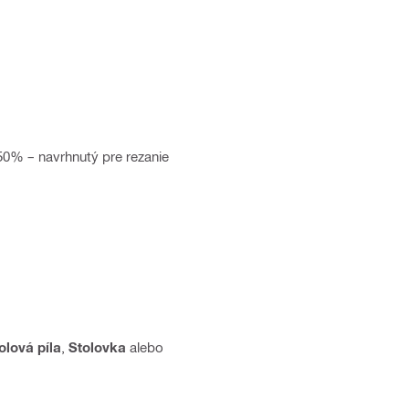
 50% – navrhnutý pre rezanie
olová píla
,
Stolovka
alebo