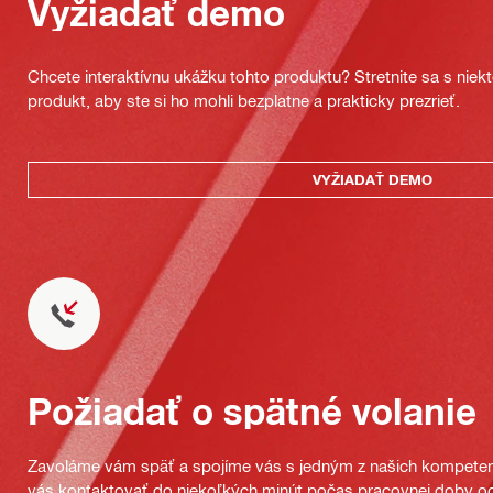
Vyžiadať demo
Chcete interaktívnu ukážku tohto produktu? Stretnite sa s nie
produkt, aby ste si ho mohli bezplatne a prakticky prezrieť.
VYŽIADAŤ DEMO
Požiadať o spätné volanie
Zavoláme vám späť a spojíme vás s jedným z našich kompeten
vás kontaktovať do niekoľkých minút počas pracovnej doby od