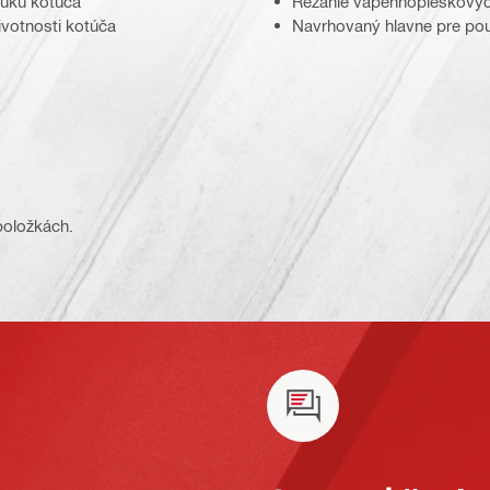
luku kotúča
Rezanie vápennopieskových
ivotnosti kotúča
Navrhovaný hlavne pre použ
 položkách.