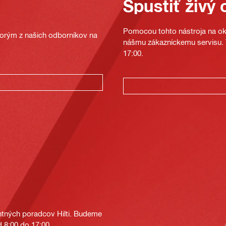
Spustiť živý 
Pomocou tohto nástroja na oka
ktorým z našich odborníkov na
nášmu zákazníckemu servisu. T
17:00.
tných poradcov Hilti. Budeme
 8:00 do 17:00.