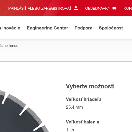
PRIHLÁSIŤ ALEBO ZAREGISTROVAŤ
OBJEDNÁVKY
KONT
a inovácie
Engineering Center
Podpora
Spoločnosť
úsne hrnce
Vyberte možnosti
Veľkosť hriadeľa
25.4 mm
Veľkosť balenia
1 ks