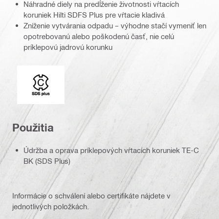
Náhradné diely na predĺženie životnosti vŕtacích
koruniek Hilti SDFS Plus pre vŕtacie kladivá
Zníženie vytvárania odpadu – výhodne stačí vymeniť len
opotrebovanú alebo poškodenú časť, nie celú
príklepovú jadrovú korunku
Upínanie korunky
Použitia
Údržba a oprava príklepových vŕtacích koruniek TE-C
BK (SDS Plus)
Informácie o schválení alebo certifikáte nájdete v
jednotlivých položkách.