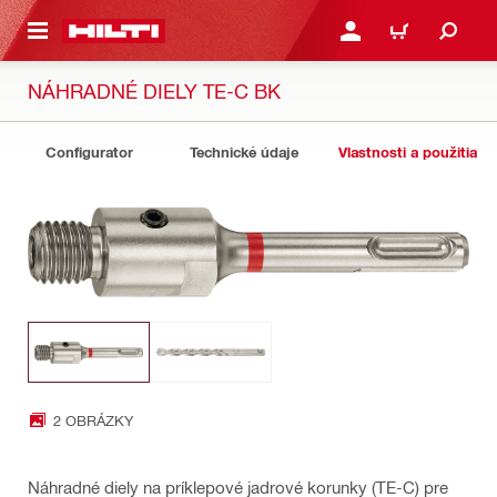
A HLAVNÝ OBSAH
PRIHLÁSIŤ ALEBO ZARE
KOŠÍK
NÁHRADNÉ DIELY TE-C BK
Configurator
Technické údaje
Vlastnosti a použitia
2 OBRÁZKY
Náhradné diely na príklepové jadrové korunky (TE-C) pre