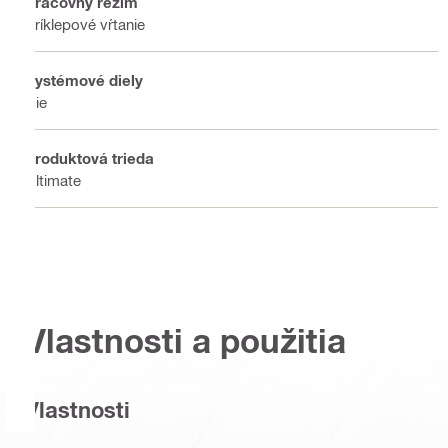
Pracovný režim
Príklepové vŕtanie
Systémové diely
Nie
Produktová trieda
Ultimate
Vlastnosti a použitia
Vlastnosti