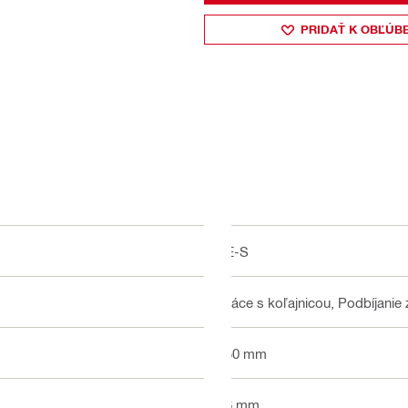
PRIDAŤ K OBĽÚB
TE-S
Práce s koľajnicou, Podbíjanie
550 mm
76 mm