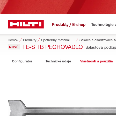
Produkty / E-shop
Technológie 
Domov
Produkty
Spotrebný materiál do náradia
Sekáče a osadzovače z
TE-S TB PECHOVADLO
NOVÉ
Balastová podbí
Configurator
Technické údaje
Vlastnosti a použitia