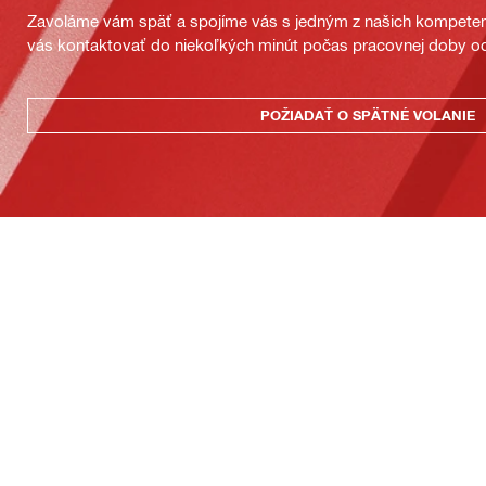
Zavoláme vám späť a spojíme vás s jedným z našich kompeten
vás kontaktovať do niekoľkých minút počas pracovnej doby od
POŽIADAŤ O SPÄTNÉ VOLANIE