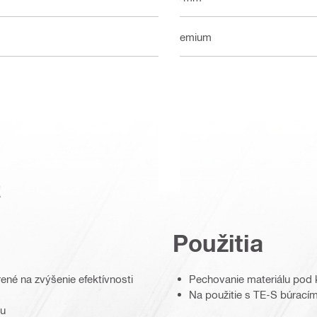
Premium
a
Použitia
né na zvýšenie efektívnosti
Pechovanie materiálu pod k
Na použitie s TE-S búracím
iu