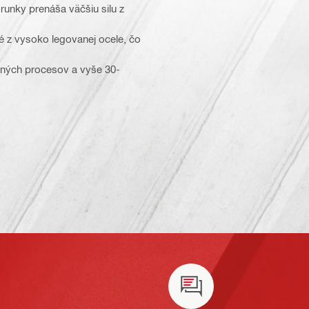
unky prenáša väčšiu silu z
é z vysoko legovanej ocele, čo
vaných procesov a vyše 30-