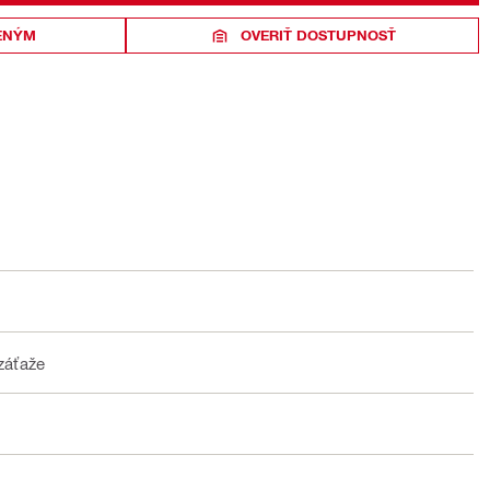
ENÝM
OVERIŤ DOSTUPNOSŤ
 záťaže