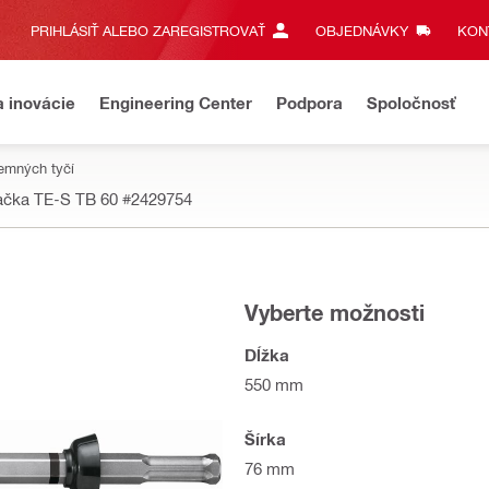
PRIHLÁSIŤ ALEBO ZAREGISTROVAŤ
OBJEDNÁVKY
KONT
a inovácie
Engineering Center
Podpora
Spoločnosť
emných tyčí
jačka TE-S TB 60
#2429754
Vyberte možnosti
Dĺžka
550 mm
Šírka
76 mm