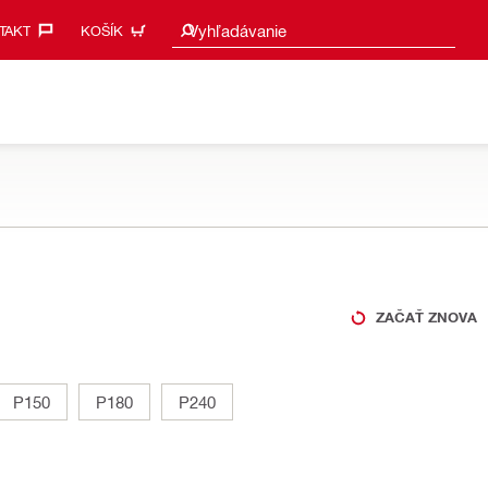
Vyhľadať návrhy
Vyhľadávanie
AKT‎
KOŠÍK
ZAČAŤ ZNOVA
P150
P180
P240