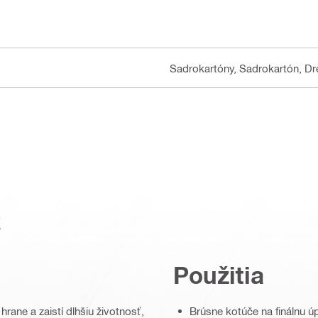
Sadrokartóny, Sadrokartón, D
a
Použitia
rane a zaistí dlhšiu životnosť,
Brúsne kotúče na finálnu úp