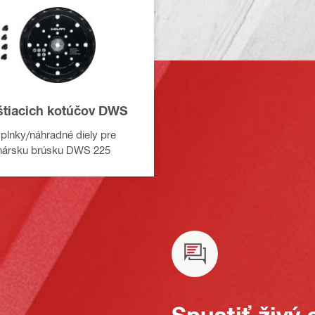
eštiacich kotúčov DWS
oplnky/náhradné diely pre
nársku brúsku DWS 225