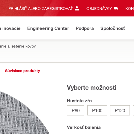
PRIHLÁSIŤ ALEBO ZAREGISTROVAŤ
OBJEDNÁVKY
KONT
a inovácie
Engineering Center
Podpora
Spoločnosť
enie a leštenie kovov
Súvisiace produkty
Vyberte možnosti
Hustota zŕn
P80
P100
P120
Veľkosť balenia