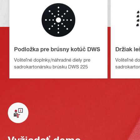
Podložka pre brúsny kotúč DWS
Držiak l
Voliteľné doplnky/náhradné diely pre
Voliteľné d
sadrokartonársku brúsku DWS 225
sadrokarto