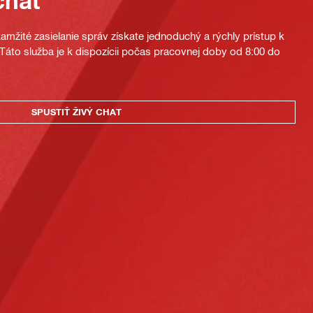
chat
mžité zasielanie správ získate jednoduchý a rýchly prístup k
áto služba je k dispozícii počas pracovnej doby od 8:00 do
SPUSTIŤ ŽIVÝ CHAT