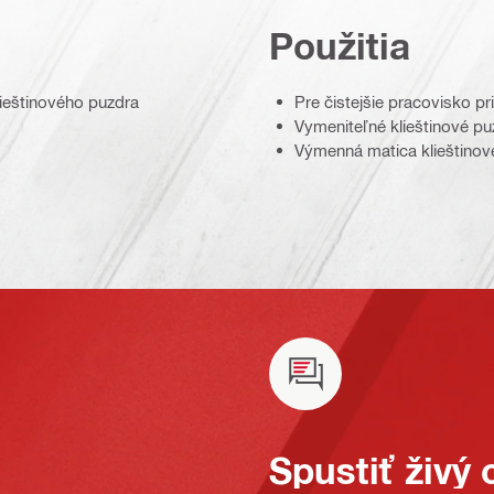
Použitia
ieštinového puzdra
Pre čistejšie pracovisko p
Vymeniteľné klieštinové pu
Výmenná matica klieštinov
Spustiť živý 