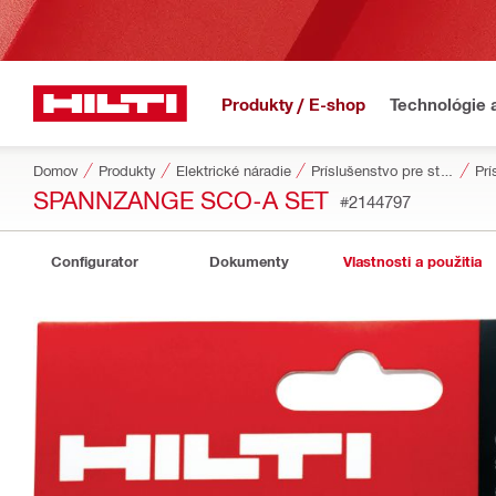
Produkty / E-shop
Technológie 
Domov
Produkty
Elektrické náradie
Príslušenstvo pre stroje
Prí
SPANNZANGE SCO-A SET
#2144797
Configurator
Dokumenty
Vlastnosti a použitia