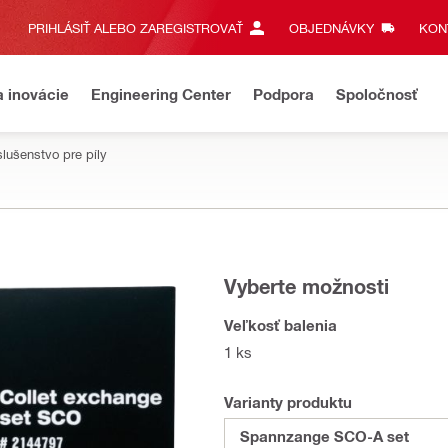
PRIHLÁSIŤ ALEBO ZAREGISTROVAŤ
OBJEDNÁVKY
KONT
a inovácie
Engineering Center
Podpora
Spoločnosť
slušenstvo pre píly
Vyberte možnosti
Veľkosť balenia
1 ks
Varianty produktu
Spannzange SCO-A set