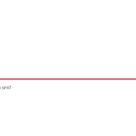
I SPÄŤ
on Better