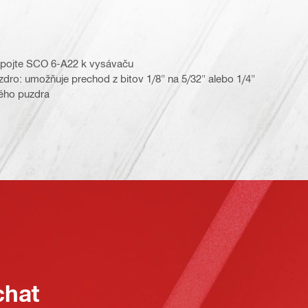
ripojte SCO 6-A22 k vysávaču
zdro: umožňuje prechod z bitov 1/8" na 5/32" alebo 1/4"
ého puzdra
chat