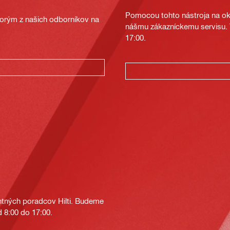
Pomocou tohto nástroja na oka
ktorým z našich odborníkov na
nášmu zákazníckemu servisu. T
17:00.
tných poradcov Hilti. Budeme
 8:00 do 17:00.