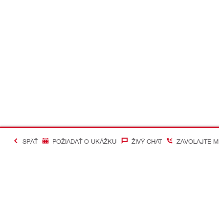
SPÄŤ
POŽIADAŤ O UKÁŽKU
ŽIVÝ CHAT
ZAVOLAJTE M
#Making Constructi