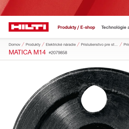
Produkty / E-shop
Technológie 
Domov
Produkty
Elektrické náradie
Príslušenstvo pre stroje
Prí
MATICA M14
#2079858