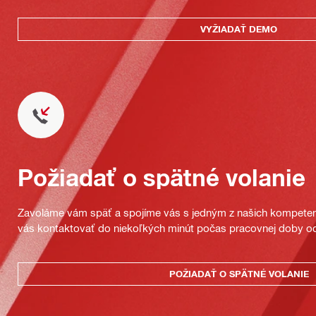
VYŽIADAŤ DEMO
Požiadať o spätné volanie
Zavoláme vám späť a spojíme vás s jedným z našich kompeten
vás kontaktovať do niekoľkých minút počas pracovnej doby od
POŽIADAŤ O SPÄTNÉ VOLANIE