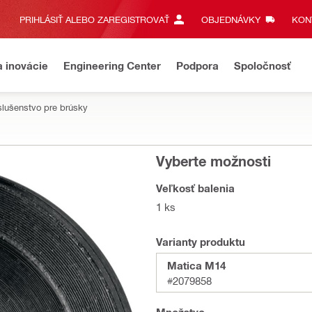
PRIHLÁSIŤ ALEBO ZAREGISTROVAŤ
OBJEDNÁVKY
KONT
a inovácie
Engineering Center
Podpora
Spoločnosť
slušenstvo pre brúsky
Vyberte možnosti
Veľkosť balenia
1 ks
Varianty produktu
Matica M14
#2079858