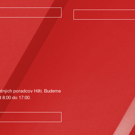
tných poradcov Hilti. Budeme
 8:00 do 17:00.