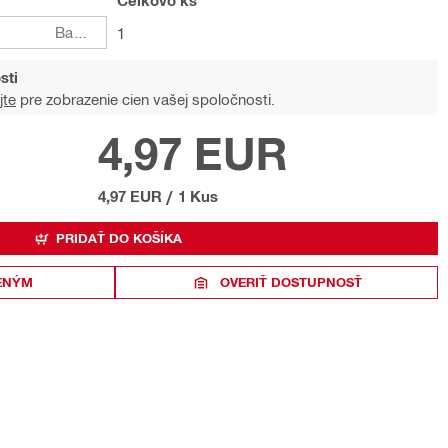
Celkovo
ks
Balení
1
sti
jte
pre zobrazenie cien vašej spoločnosti.
4,97 EUR
4,97 EUR
/
1 Kus
PRIDAŤ DO KOŠÍKA
ENÝM
OVERIŤ DOSTUPNOSŤ