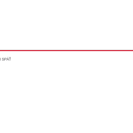
I SPÄŤ
on Better