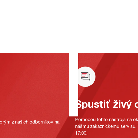
Spustiť živý 
Pomocou tohto nástroja na oka
ktorým z našich odborníkov na
nášmu zákazníckemu servisu. T
17:00.