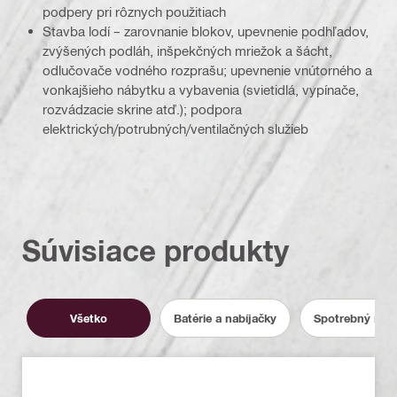
podpery pri rôznych použitiach
Stavba lodí – zarovnanie blokov, upevnenie podhľadov,
zvýšených podláh, inšpekčných mriežok a šácht,
odlučovače vodného rozprašu; upevnenie vnútorného a
vonkajšieho nábytku a vybavenia (svietidlá, vypínače,
rozvádzacie skrine atď.); podpora
elektrických/potrubných/ventilačných služieb
Súvisiace produkty
Všetko
Batérie a nabíjačky
Spotrebný mate