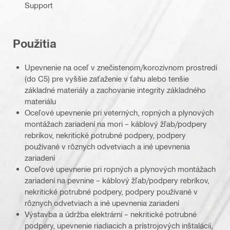
Support
Použitia
Upevnenie na oceľ v znečistenom/korozívnom prostredí
(do C5) pre vyššie zaťaženie v ťahu alebo tenšie
základné materiály a zachovanie integrity základného
materiálu
Oceľové upevnenie pri veterných, ropných a plynových
montážach zariadení na mori – káblový žľab/podpery
rebríkov, nekritické potrubné podpery, podpery
používané v rôznych odvetviach a iné upevnenia
zariadení
Oceľové upevnenie pri ropných a plynových montážach
zariadení na pevnine – káblový žľab/podpery rebríkov,
nekritické potrubné podpery, podpery používané v
rôznych odvetviach a iné upevnenia zariadení
Výstavba a údržba elektrární – nekritické potrubné
podpery, upevnenie riadiacich a prístrojových inštalácií,