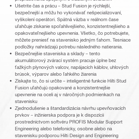
Ušetrite čas a prácu – Stud Fusion je rýchlejší,
bezpečnejší a môžu ho vykonávať nešpecializovaní,
vyškolení operátori. Spätná väzba v reálnom čase
uľahčuje získanie spoľahlivejšieho, konzistentnejšieho a
opakovateľnejšieho upevnenia. Všetko, čo potrebujete,
môžete preniesť na stavenisko jedným ťahom. Tesniace
podložky nahrádzajú potrebu následného natierania.
Bezpečnejšie staveniska a sklady – tento
akumulátorový zvárací systém pracuje úplne bez
ťažkých plynových valcov, napájacích káblov, uhlových
brúsok, výparov alebo ľahkého žiarenia
Získajte to, čo si určíte – inteligentné funkcie Hilti Stud
Fusion uľahčujú opakované a konzistentnejšie
upevnenie na oceli aj v náročných podmienkach na
stavenisku
Zjednodušenie a štandardizácia návrhu upevňovacích
prvkov – inžinierska podpora je k dispozícii
prostredníctvom softvéru PROFIS Modular Support
Engineering alebo telefonicky, osobne alebo na
stavenisku podporou Hilti Design and Engineering