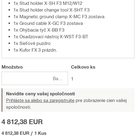
1x Stud holder X-SH F3 M12/W12
1x Stud holder change tool X-SHT F3
1x Magnetic ground clamp X-MC F3 zostava
1x Ground cable X-GC F3 zostava
1x Ohýbacia tyč X-BB F3
1x Osadzovací nástroj X-WST F3-BT
1x Sieťové puzdro
1x Kufor FX 3 prázdn.
Množstvo
Celkovo
ks
Balení
1
Nevidíte ceny vašej spoločnosti
Prihláste sa alebo sa zaregistrujte
pre zobrazenie cien vašej
spoločnosti.
4 812,38 EUR
4 812,38 EUR
/
1 Kus