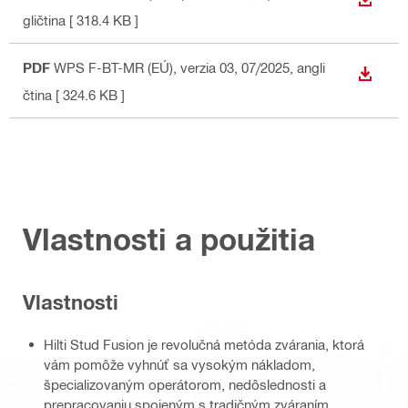
STIAH
gličtina
[ 318.4 KB ]
PDF
WPS F-BT-MR (EÚ), verzia 03, 07/2025
, angli
STIAH
čtina
[ 324.6 KB ]
Vlastnosti a použitia
Vlastnosti
Hilti Stud Fusion je revolučná metóda zvárania, ktorá
vám pomôže vyhnúť sa vysokým nákladom,
špecializovaným operátorom, nedôslednosti a
prepracovaniu spojeným s tradičným zváraním