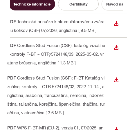
Technické informácie
Certifikáty
Návod na ob
PDF
Technická príručka k akumulátorovému zvára
STIAH
niu kolíkov (CSF) 07/2026
, angličtina
[ 9.5 MB ]
PDF
Cordless Stud Fusion (CSF): katalóg vizuálne
STIAH
j kontroly F-BT – OTR/5724148/03, 2025-05-02, vr
átane brúsenia
, angličtina
[ 1.3 MB ]
PDF
Cordless Stud Fusion (CSF): F-BT Katalóg vi
STIAH
zuálnej kontroly – OTR 5724148/02, 2022-11-14
, a
ngličtina, arabčina, francúzština, nemčina, indonéz
ština, taliančina, kórejčina, španielčina, thajčina, tur
ečtina, vietnamčina
[ 3.6 MB ]
PDF
WPS F-BT-MR (EU-2), verzia 01, 07/2025
, an