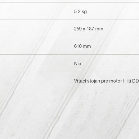
5.2 kg
259 x 187 mm
610 mm
Nie
Vŕtací stojan pre motor Hilti D