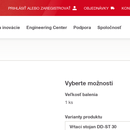
PRIHLÁSIŤ ALEBO ZAREGISTROVAŤ
OBJEDNÁVKY
KONT
a inovácie
Engineering Center
Podpora
Spoločnosť
Vyberte možnosti
Veľkosť balenia
1 ks
Varianty produktu
Vŕtací stojan DD-ST 30