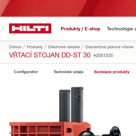
Produkty / E-shop
Technológie 
Domov
Produkty
Elektrické náradie
Diamantové jadrové vŕtanie
VŔTACÍ STOJAN DD-ST 30
#2051335
Configurator
Technické údaje
Súvisiace produkty