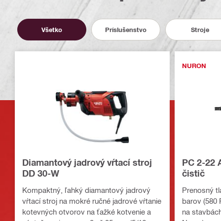
Všetko
Príslušenstvo
Stroje
NURON
Diamantový jadrový vŕtací stroj
PC 2-22 
DD 30-W
čistič
Kompaktný, ľahký diamantový jadrový
Prenosný tl
vŕtací stroj na mokré ručné jadrové vŕtanie
barov (580 
kotevných otvorov na ťažké kotvenie a
na stavbách