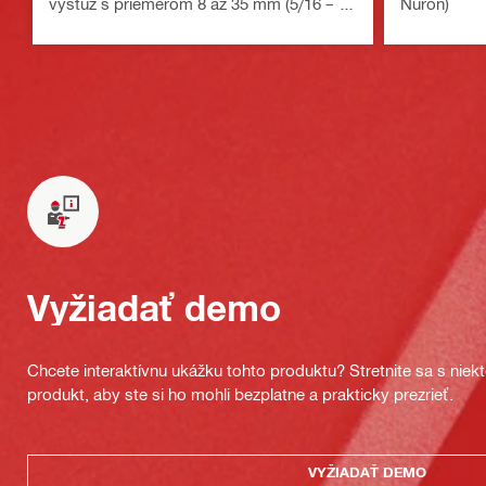
výstuž s priemerom 8 až 35 mm (5/16 – 1-
Nuron)
3/8")
Vyžiadať demo
Chcete interaktívnu ukážku tohto produktu? Stretnite sa s nie
produkt, aby ste si ho mohli bezplatne a prakticky prezrieť.
VYŽIADAŤ DEMO