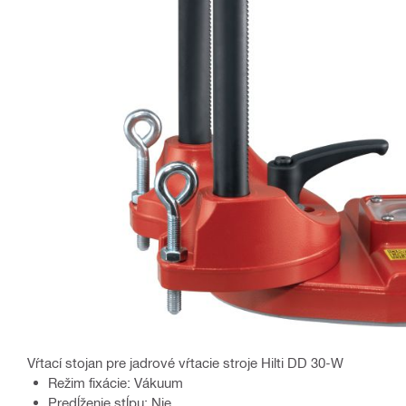
Vŕtací stojan pre jadrové vŕtacie stroje Hilti DD 30-W
Režim fixácie: Vákuum
Predĺženie stĺpu: Nie