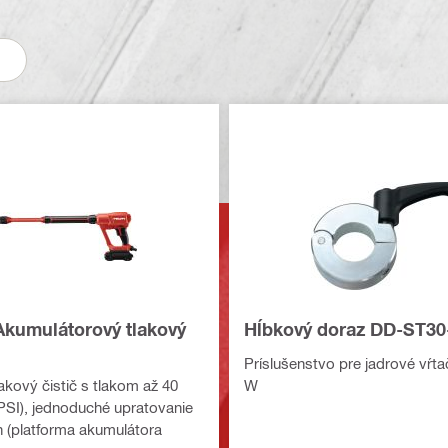
Akumulátorový tlakový
Hĺbkový doraz DD-ST30
Príslušenstvo pre jadrové vŕt
akový čistič s tlakom až 40
W
PSI), jednoduché upratovanie
 (platforma akumulátora