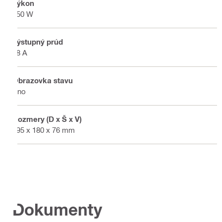
Výkon
450 W
Výstupný prúd
18 A
Obrazovka stavu
Áno
Rozmery (D x Š x V)
195 x 180 x 76 mm
Dokumenty