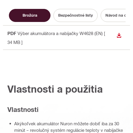
Brožúra
Bezpečnostné listy
Návod na obsl
PDF
Výber akumulátora a nabíjačky W4628 (EN)
[
STIAH
34 MB ]
Vlastnosti a použitia
Vlastnosti
Akýkoľvek akumulátor Nuron môžete dobiť iba za 30
minút – revolučný systém regulácie teploty v nabíjačke