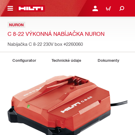
A HLAVNÝ OBSAH
PRIHLÁSIŤ ALEBO ZARE
KOŠÍK
NURON
C 8-22 VÝKONNÁ NABÍJAČKA NURON
Nabíjačka C 8-22 230V box
#2260060
Configurator
Technické údaje
Dokumenty