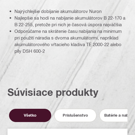
Najrýchlejšie dobíjanie akumulátorov Nuron
Najlepšie sa hodí na nabíjanie akumulátorov B 22-170 a
B 22-255, pretože pri nich je časová úspora najväčšia
Odporúčame na skrátenie času nabíjania na minimum
pri použití náradia s dvoma akumulátormi, napríklad
akumulátorového vŕtacieho kladiva TE 2000-22 alebo
píly DSH 600-2
Súvisiace produkty
Všetko
Príslušenstvo
Batérie a nabíja