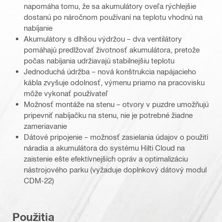
napomáha tomu, že sa akumulátory oveľa rýchlejšie
dostanú po náročnom používaní na teplotu vhodnú na
nabíjanie
Akumulátory s dlhšou výdržou – dva ventilátory
pomáhajú predlžovať životnosť akumulátora, pretože
počas nabíjania udržiavajú stabilnejšiu teplotu
Jednoduchá údržba – nová konštrukcia napájacieho
kábla zvyšuje odolnosť, výmenu priamo na pracovisku
môže vykonať používateľ
Možnosť montáže na stenu – otvory v puzdre umožňujú
pripevniť nabíjačku na stenu, nie je potrebné žiadne
zameriavanie
Dátové pripojenie – možnosť zasielania údajov o použití
náradia a akumulátora do systému Hilti Cloud na
zaistenie ešte efektívnejších opráv a optimalizáciu
nástrojového parku (vyžaduje doplnkový dátový modul
CDM-22)
Použitia