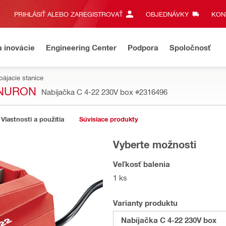
PRIHLÁSIŤ ALEBO ZAREGISTROVAŤ
OBJEDNÁVKY
KONT
a inovácie
Engineering Center
Podpora
Spoločnosť
pájacie stanice
 NURON
Nabíjačka C 4-22 230V box
#2316496
Vlastnosti a použitia
Súvisiace produkty
Vyberte možnosti
Veľkosť balenia
1 ks
Varianty produktu
Nabíjačka C 4-22 230V box