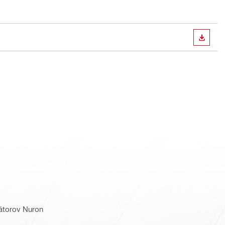
STIAH
átorov Nuron