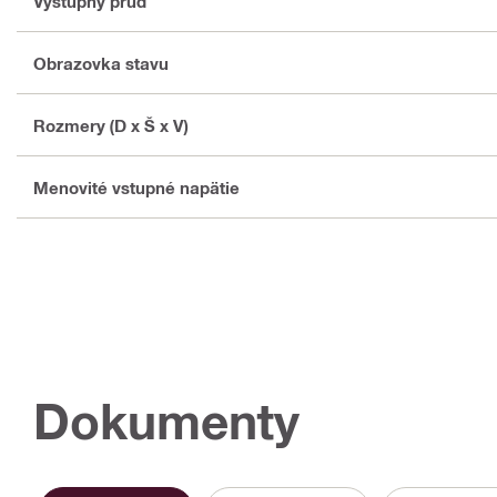
Výstupný prúd
Obrazovka stavu
Rozmery (D x Š x V)
Menovité vstupné napätie
Dokumenty