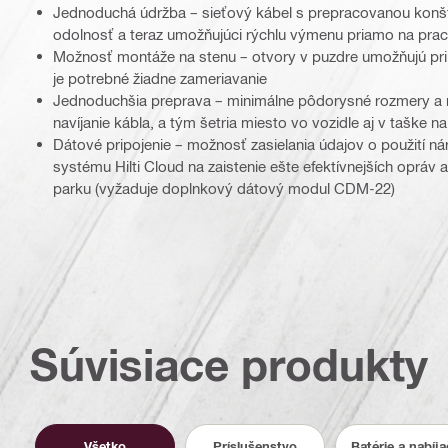
Jednoduchá údržba – sieťový kábel s prepracovanou konš
odolnosť a teraz umožňujúci rýchlu výmenu priamo na pra
Možnosť montáže na stenu – otvory v puzdre umožňujú prip
je potrebné žiadne zameriavanie
Jednoduchšia preprava – minimálne pôdorysné rozmery a 
navíjanie kábla, a tým šetria miesto vo vozidle aj v taške n
Dátové pripojenie – možnosť zasielania údajov o použití n
systému Hilti Cloud na zaistenie ešte efektívnejších opráv 
parku (vyžaduje doplnkový dátový modul CDM-22)
Súvisiace produkty
Všetko
Príslušenstvo
Batérie a nabíj