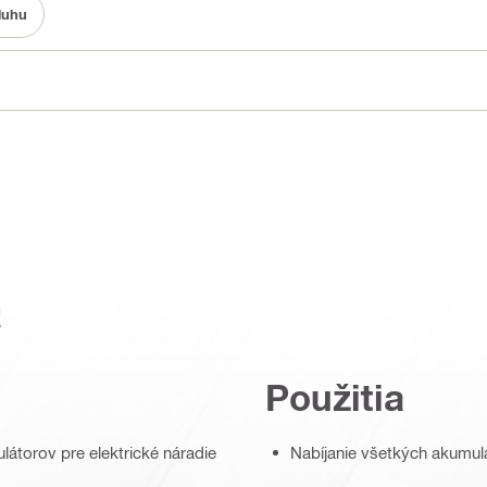
luhu
a
Použitia
átorov pre elektrické náradie
Nabíjanie všetkých akumul