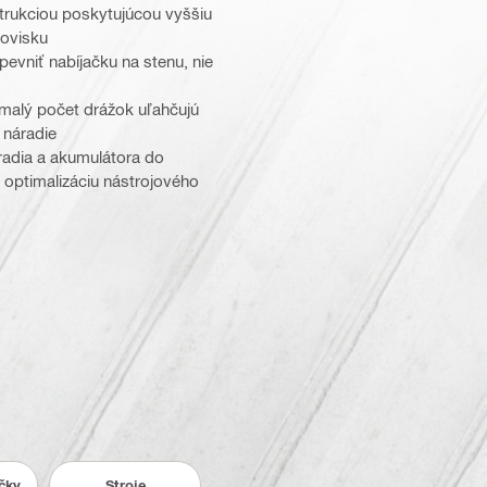
trukciou poskytujúcou vyššiu
covisku
evniť nabíjačku na stenu, nie
malý počet drážok uľahčujú
a náradie
áradia a akumulátora do
a optimalizáciu nástrojového
ačky
Stroje