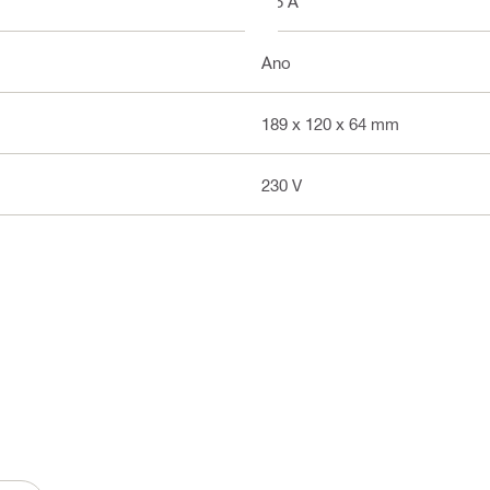
3.5 A
Áno
189 x 120 x 64 mm
230 V