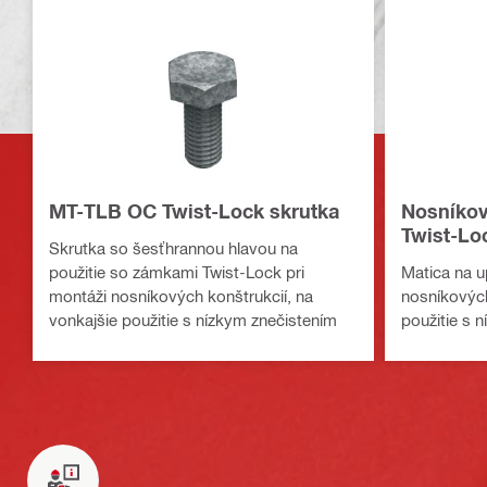
MT-TLB OC Twist-Lock skrutka
Nosníkov
Twist-Lo
Skrutka so šesťhrannou hlavou na
použitie so zámkami Twist-Lock pri
Matica na u
montáži nosníkových konštrukcií, na
nosníkových
vonkajšie použitie s nízkym znečistením
použitie s 