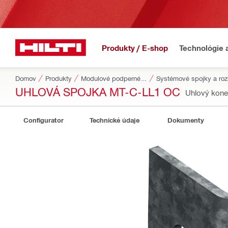
Produkty / E-shop
Technológie 
Domov
Produkty
Modulové podperné systémy
Systémové spojky a roz
UHLOVÁ SPOJKA MT-C-LL1 OC
Uhlový kon
Configurator
Technické údaje
Dokumenty