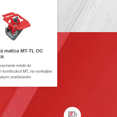
á matica MT-TL OC
ck
pevnenie médií do
 konštrukcií MT, na vonkajšie
nízkym znečistením