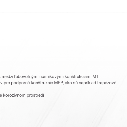
 L medzi ľubovoľnými nosníkovými konštrukciami MT
 pre podporné konštrukcie MEP, ako sú napríklad trapézové
ne korozívnom prostredí