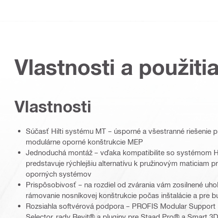
Vlastnosti a použiti
Vlastnosti
Súčasť Hilti systému MT – úsporné a všestranné riešenie p
modulárne oporné konštrukcie MEP
Jednoduchá montáž – vďaka kompatibilite so systémom Hi
predstavuje rýchlejšiu alternatívu k pružinovým maticiam 
oporných systémov
Prispôsobivosť – na rozdiel od zvárania vám zosilnené uho
rámovanie nosníkovej konštrukcie počas inštalácie a pre
Rozsiahla softvérová podpora – PROFIS Modular Support
Selector, rady Revit® a pluginy pre Staad Pro® a Smart 3D