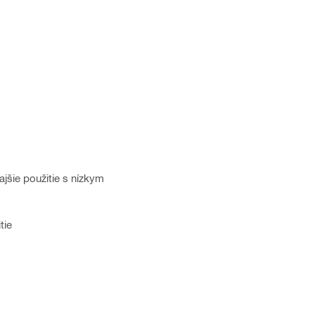
jšie použitie s nízkym
tie