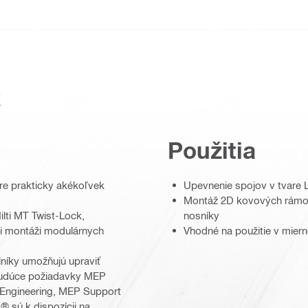
a
Použitia
re prakticky akékoľvek
Upevnenie spojov v tvare
Montáž 2D kovových rámov
lti MT Twist-Lock,
nosníky
pri montáži modulárnych
Vhodné na použitie v mier
lníky umožňujú upraviť
 budúce požiadavky MEP
 Engineering, MEP Support
® sú k dispozícii na