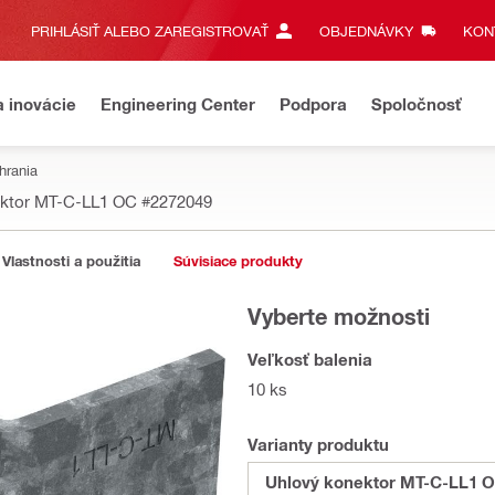
PRIHLÁSIŤ ALEBO ZAREGISTROVAŤ
OBJEDNÁVKY
KONT
a inovácie
Engineering Center
Podpora
Spoločnosť
hrania
ektor MT-C-LL1 OC
#2272049
Vlastnosti a použitia
Súvisiace produkty
Vyberte možnosti
Veľkosť balenia
10 ks
Varianty produktu
Uhlový konektor MT-C-LL1 