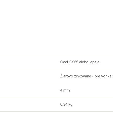
Oceľ Q235 alebo lepšia
Žiarovo zinkované - pre vonkajš
4 mm
0.34 kg