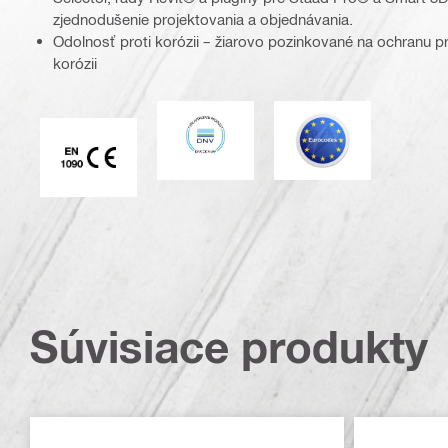
zjednodušenie projektovania a objednávania.
Odolnosť proti korózii – žiarovo pozinkované na ochranu pr
korózii
DNV
Eurocode
Označenie CE EN 1090
Súvisiace produkty