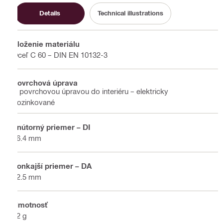
Details
Technical illustrations
Zloženie materiálu
Oceľ C 60 – DIN EN 10132-3
Povrchová úprava
S povrchovou úpravou do interiéru – elektricky
pozinkované
Vnútorný priemer – DI
16.4 mm
Vonkajší priemer – DA
32.5 mm
Hmotnosť
12 g