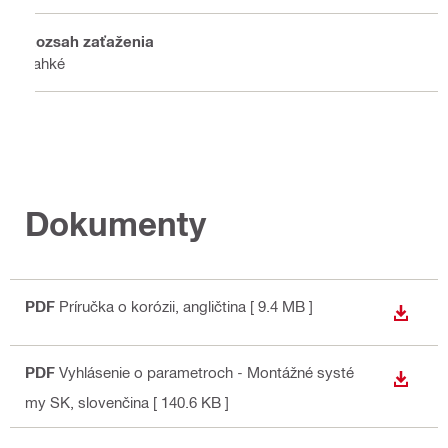
Rozsah zaťaženia
Ľahké
Dokumenty
PDF
Príručka o korózii
, angličtina
[ 9.4 MB ]
STIAH
PDF
Vyhlásenie o parametroch - Montážné systé
STIAH
my SK
, slovenčina
[ 140.6 KB ]