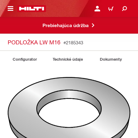
A HLAVNÝ OBSAH
PRIHLÁSIŤ ALEBO ZARE
KOŠÍK
Prebiehajúca údržba
PODLOŽKA LW M16
#2185343
Configurator
Technické údaje
Dokumenty