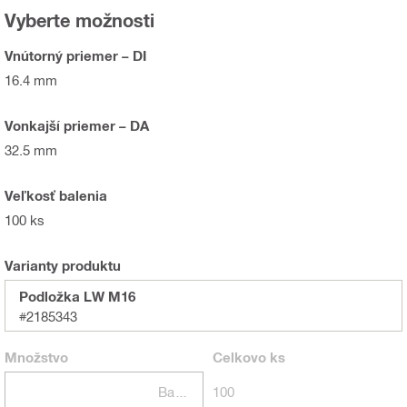
Vyberte možnosti
Vnútorný priemer – DI
16.4 mm
Vonkajší priemer – DA
32.5 mm
Veľkosť balenia
100 ks
Varianty produktu
Podložka LW M16
#2185343
Množstvo
Celkovo
ks
Balení
100