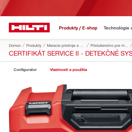
Produkty / E-shop
Technológie 
Domov
Produkty
Meracie prístroje a skenery
Príslušenstvo pre meracie nástroje a skenery
CERTIFIKÁT SERVICE II - DETEKČNÉ S
Configurator
Vlastnosti a použitia