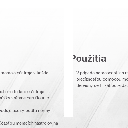
a
Použitia
é meracie nástroje v každej
V prípade nepresnosti sa m
precíznosťou pomocou mod
Servisný certifikát potvrdzu
utie a dodanie nástroja,
úšky vrátane certifikátu o
yžadujú audity podľa normy
súčasťou meracích nástrojov na