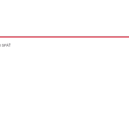
I SPÄŤ
on Better
ikácie
Spoločnost