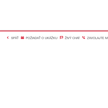
SPÄŤ
POŽIADAŤ O UKÁŽKU
ŽIVÝ CHAT
ZAVOLAJTE M
#Making Constructi
Kontakt
Mobilné apl