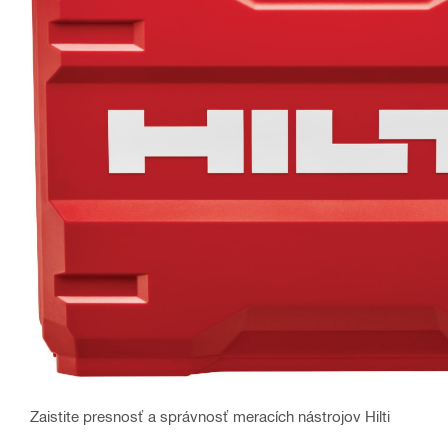
Zaistite presnosť a správnosť meracích nástrojov Hilti