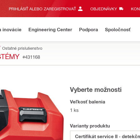
PRIHLÁSIŤ ALEBO ZAREGISTROVAŤ
OBJEDNÁVKY
KONT
a inovácie
Engineering Center
Podpora
Spoločnosť
Ostatné príslušenstvo
YSTÉMY
#431168
Vyberte možnosti
Veľkosť balenia
1 ks
Varianty produktu
Certifikát service II - detek