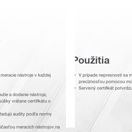
a
Použitia
é meracie nástroje v každej
V prípade nepresnosti sa m
precíznosťou pomocou mod
Servisný certifikát potvrdzu
utie a dodanie nástroja,
úšky vrátane certifikátu o
yžadujú audity podľa normy
súčasťou meracích nástrojov na