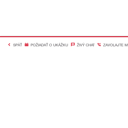
SPÄŤ
POŽIADAŤ O UKÁŽKU
ŽIVÝ CHAT
ZAVOLAJTE M
#Making Constructi
Kontakt
Mobilné apl