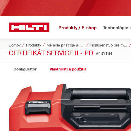
Produkty / E-shop
Technológie 
Domov
Produkty
Meracie prístroje a skenery
Príslušenstvo pre meracie nástroje a skenery
CERTIFIKÁT SERVICE II - PD
#431164
Configurator
Vlastnosti a použitia