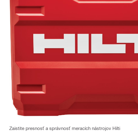
Zaistite presnosť a správnosť meracích nástrojov Hilti