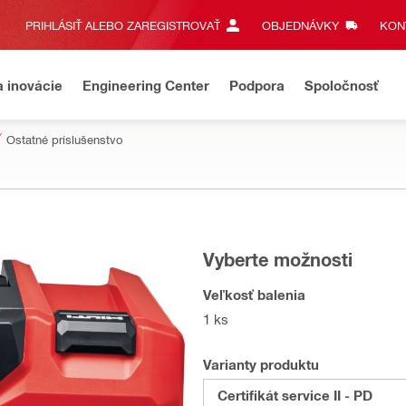
PRIHLÁSIŤ ALEBO ZAREGISTROVAŤ
OBJEDNÁVKY
KONT
a inovácie
Engineering Center
Podpora
Spoločnosť
Ostatné príslušenstvo
Vyberte možnosti
Veľkosť balenia
1 ks
Varianty produktu
Certifikát service II - PD