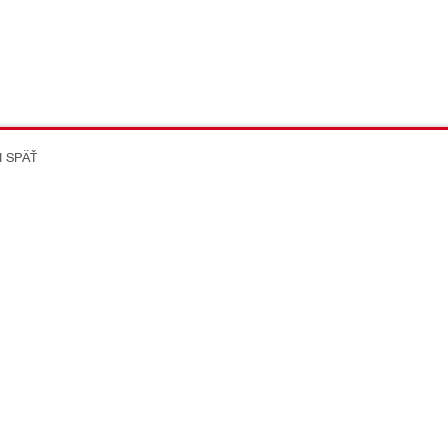
I SPÄŤ
on Better
ikácie
Spoločnost