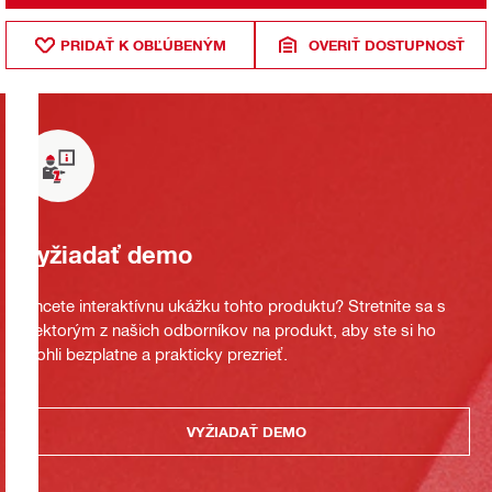
PRIDAŤ K OBĽÚBENÝM
OVERIŤ DOSTUPNOSŤ
Vyžiadať demo
Chcete interaktívnu ukážku tohto produktu? Stretnite sa s
niektorým z našich odborníkov na produkt, aby ste si ho
mohli bezplatne a prakticky prezrieť.
VYŽIADAŤ DEMO