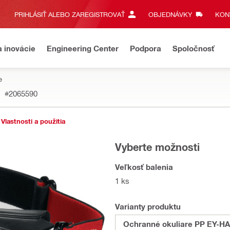
PRIHLÁSIŤ ALEBO ZAREGISTROVAŤ
OBJEDNÁVKY
KONT
a inovácie
Engineering Center
Podpora
Spoločnosť
e
#2065590
Vlastnosti a použitia
Vyberte možnosti
Veľkosť balenia
1 ks
Varianty produktu
Ochranné okuliare PP EY-HA 