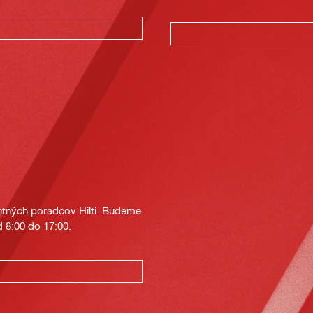
tných poradcov Hilti. Budeme
 8:00 do 17:00.