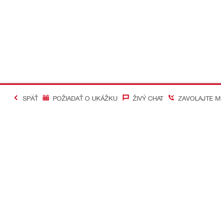
SPÄŤ
POŽIADAŤ O UKÁŽKU
ŽIVÝ CHAT
ZAVOLAJTE M
#Making Constructi