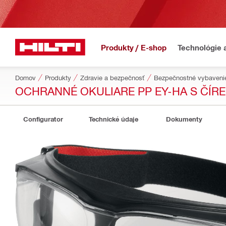
Produkty / E-shop
Technológie 
Domov
Produkty
Zdravie a bezpečnosť
Bezpečnostné vybaveni
OCHRANNÉ OKULIARE PP EY-HA S ČÍRE
Configurator
Technické údaje
Dokumenty