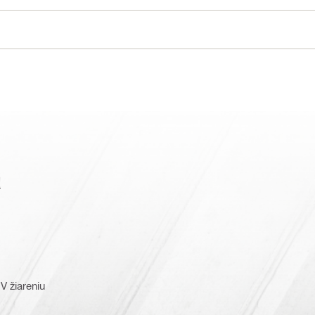
a
V žiareniu