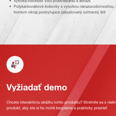
Vysoká odolnosť voči poškriabaniu a abrazii
Polykarbonátové šošovky s vysokou nárazuvzdornosťou, 
hornom okraji poskytujúce zabudovaný ochranný štít
Vyžiadať demo
Chcete interaktívnu ukážku tohto produktu? Stretnite sa s nie
produkt, aby ste si ho mohli bezplatne a prakticky prezrieť.