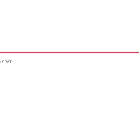
I SPÄŤ
on Better