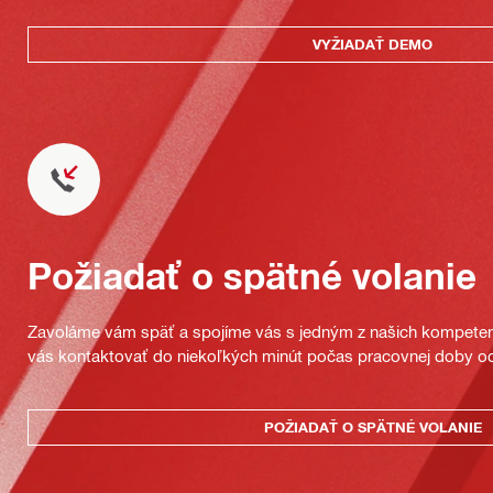
VYŽIADAŤ DEMO
Požiadať o spätné volanie
Zavoláme vám späť a spojíme vás s jedným z našich kompeten
vás kontaktovať do niekoľkých minút počas pracovnej doby od
POŽIADAŤ O SPÄTNÉ VOLANIE