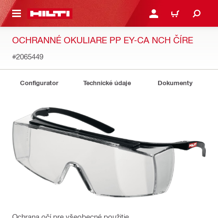
A HLAVNÝ OBSAH
PRIHLÁSIŤ ALEBO ZARE
KOŠÍK
OCHRANNÉ OKULIARE PP EY-CA NCH ČÍRE
#2065449
Configurator
Technické údaje
Dokumenty
Ochrana očí pre všeobecné použitie