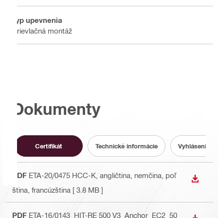
Typ upevnenia
Prievlačná montáž
Dokumenty
Certifikát
Technické informácie
Vyhlásenie o
PDF
ETA-20/0475 HCC-K
, angličtina, nemčina, poľ
STIAH
ština, francúzština
[ 3.8 MB ]
PDF
ETA-16/0143_HIT-RE 500 V3_Anchor_EC2_50