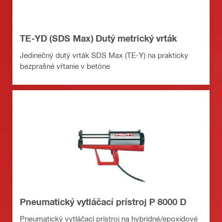
TE-YD (SDS Max) Dutý metrický vrták
Jedinečný dutý vrták SDS Max (TE-Y) na prakticky
bezprašné vŕtanie v betóne
Pneumatický vytláčací prístroj P 8000 D
Pneumatický vytláčací prístroj na hybridné/epoxidové