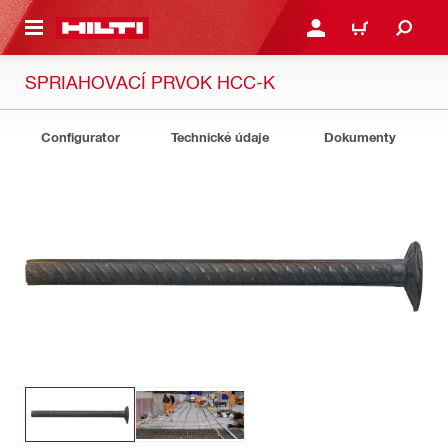
A HLAVNÝ OBSAH
PRIHLÁSIŤ ALEBO ZARE
KOŠÍK
SPRIAHOVACÍ PRVOK HCC-K
Configurator
Technické údaje
Dokumenty