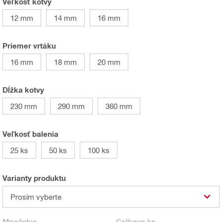
Veľkosť kotvy
12 mm
14 mm
16 mm
Priemer vrtáku
16 mm
18 mm
20 mm
Dĺžka kotvy
230 mm
290 mm
360 mm
Veľkosť balenia
25 ks
50 ks
100 ks
Varianty produktu
Prosím vyberte
Množstvo
Celkovo
ks