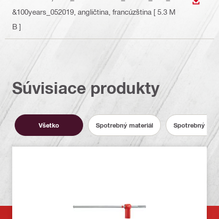
STIAH
&100years_052019
, angličtina, francúzština
[ 5.3 M
B ]
Súvisiace produkty
Všetko
Spotrebný materiál
Spotrebný mate