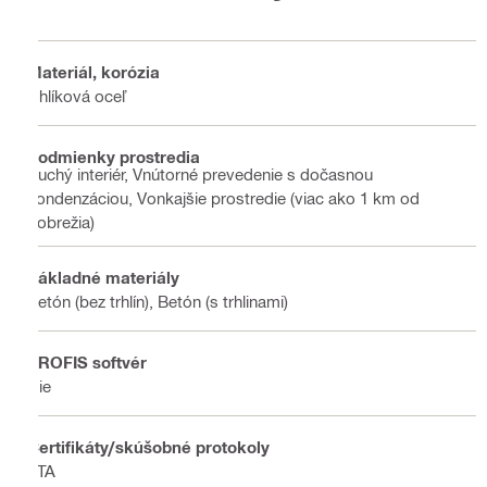
Materiál, korózia
Uhlíková oceľ
Podmienky prostredia
Suchý interiér, Vnútorné prevedenie s dočasnou
kondenzáciou, Vonkajšie prostredie (viac ako 1 km od
pobrežia)
Základné materiály
Betón (bez trhlín), Betón (s trhlinami)
PROFIS softvér
Nie
Certifikáty/skúšobné protokoly
ETA