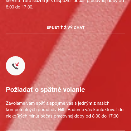
servisu. Táto služba je k dispozícii počas pracovnej doby od
8:00 do 17:00.
SPUSTIŤ ŽIVÝ CHAT
Požiadať o spätné volanie
Zavoláme vám späť a spojíme vás s jedným z našich
kompetentných poradcov Hilti. Budeme vás kontaktovať do
niekoľkých minút počas pracovnej doby od 8:00 do 17:00.