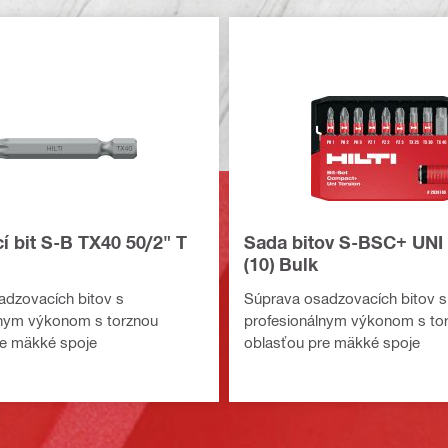
í bit S-B TX40 50/2" T
Sada bitov S-BSC+ UNI 
(10) Bulk
adzovacích bitov s
Súprava osadzovacích bitov s
lnym výkonom s torznou
profesionálnym výkonom s to
re mäkké spoje
oblasťou pre mäkké spoje