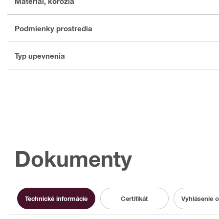
Materiál, korózia
Podmienky prostredia
Typ upevnenia
Dokumenty
Technické informácie
Certifikát
Vyhlásenie 