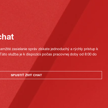
chat
mžité zasielanie správ získate jednoduchý a rýchly prístup k
áto služba je k dispozícii počas pracovnej doby od 8:00 do
SPUSTIŤ ŽIVÝ CHAT