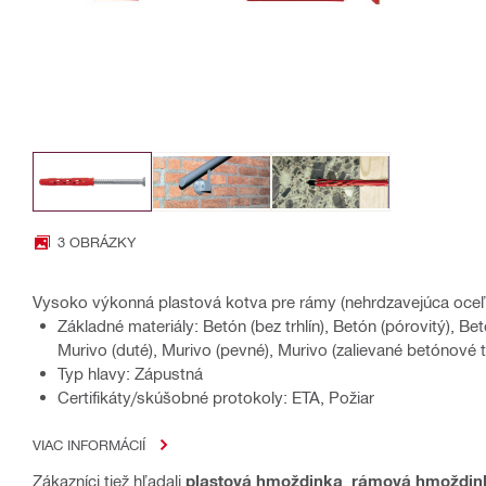
3 OBRÁZKY
Vysoko výkonná plastová kotva pre rámy (nehrdzavejúca oceľ
Základné materiály: Betón (bez trhlín), Betón (pórovitý), Betón
Murivo (duté), Murivo (pevné), Murivo (zalievané betónové t
Typ hlavy: Zápustná
Certifikáty/skúšobné protokoly: ETA, Požiar
VIAC INFORMÁCIÍ
Zákazníci tiež hľadali
plastová hmoždinka
,
rámová hmoždin