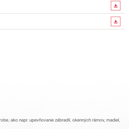
STIAH
STIAH
robe, ako napr. upevňovanie zábradlí, okenných rámov, madiel,