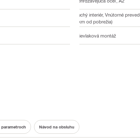
Nehrdzavejúca oceľ, A2
Suchý interiér, Vnútorné preve
1 km od pobrežia)
Prievlaková montáž
o parametroch
Návod na obsluhu