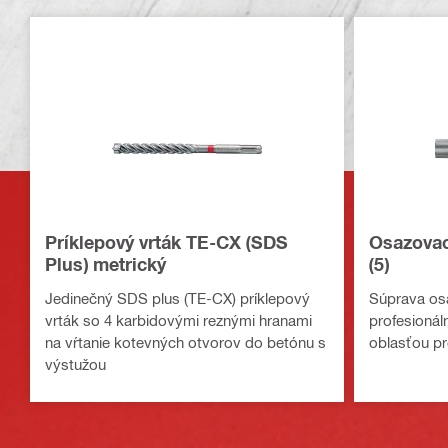
Príklepový vrták TE-CX (SDS
Osazovac
Plus) metrický
(5)
Jedinečný SDS plus (TE-CX) príklepový
Súprava os
vrták so 4 karbidovými reznými hranami
profesioná
na vŕtanie kotevných otvorov do betónu s
oblasťou p
výstužou