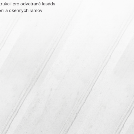
rukcií pre odvetrané fasády
bní a okenných rámov