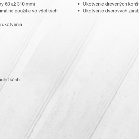
ky 60 až 310 mm)
Ukotvenie drevených konšt
imálne použitie vo všetkých
Ukotvenie dverových záru
u ukotvenia
 položkách.