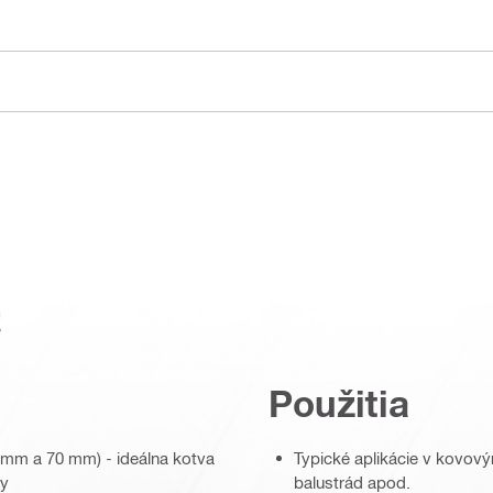
a
Použitia
50 mm a 70 mm) - ideálna kotva
Typické aplikácie v kovový
ly
balustrád apod.