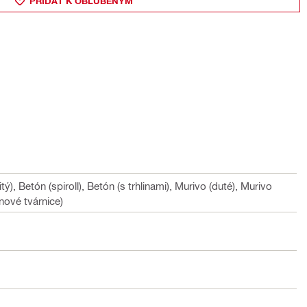
PRIDAŤ K OBĽÚBENÝM
tý), Betón (spiroll), Betón (s trhlinami), Murivo (duté), Murivo
nové tvárnice)