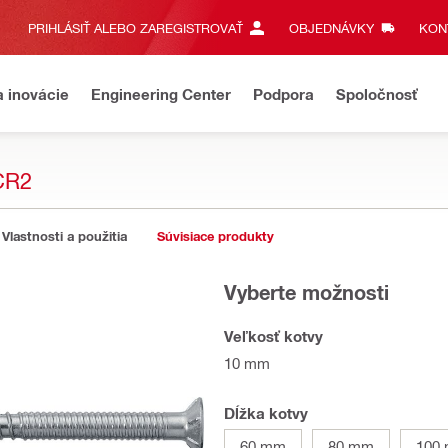
PRIHLÁSIŤ ALEBO ZAREGISTROVAŤ
OBJEDNÁVKY
KONT
a inovácie
Engineering Center
Podpora
Spoločnosť
CR2
Vlastnosti a použitia
Súvisiace produkty
Vyberte možnosti
Veľkosť kotvy
10 mm
Dĺžka kotvy
60 mm
80 mm
100