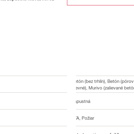
Betón (bez trhlín), Betón (pórovi
(pevné), Murivo (zalievané betó
Zápustná
ETA, Požiar