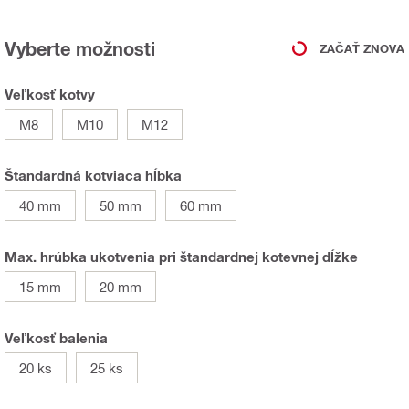
Vyberte možnosti
ZAČAŤ ZNOVA
Veľkosť kotvy
M8
M10
M12
Štandardná kotviaca hĺbka
40 mm
50 mm
60 mm
Max. hrúbka ukotvenia pri štandardnej kotevnej dĺžke
15 mm
20 mm
Veľkosť balenia
20 ks
25 ks