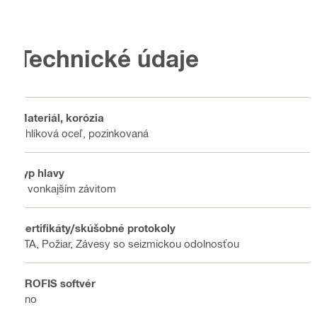
Technické údaje
Materiál, korózia
Uhlíková oceľ, pozinkovaná
Typ hlavy
S vonkajším závitom
Certifikáty/skúšobné protokoly
ETA, Požiar, Závesy so seizmickou odolnosťou
PROFIS softvér
Áno