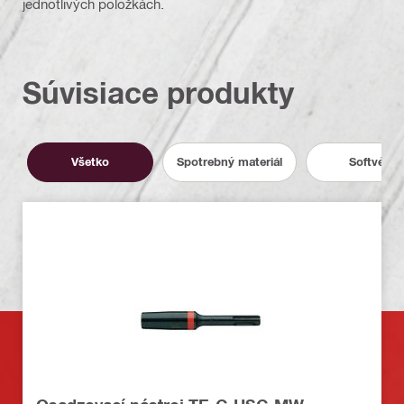
jednotlivých položkách.
Súvisiace produkty
Všetko
Spotrebný materiál
Softvér