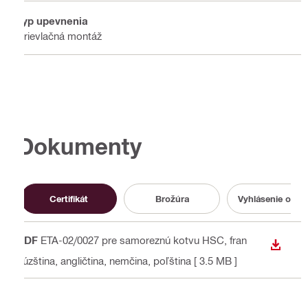
Typ upevnenia
Prievlačná montáž
Dokumenty
Certifikát
Brožúra
Vyhlásenie o pa
PDF
ETA-02/0027 pre samoreznú kotvu HSC
, fran
STIAH
cúzština, angličtina, nemčina, poľština
[ 3.5 MB ]