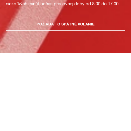
niekoľkých minút počas pracovnej doby od 8:00 do 17:00.
POŽIADAŤ O SPÄTNÉ VOLANIE