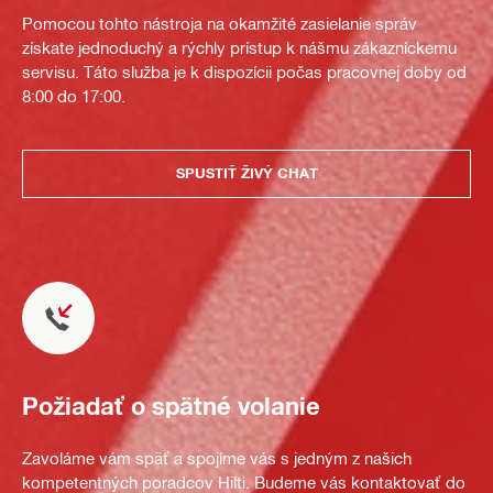
Pomocou tohto nástroja na okamžité zasielanie správ
získate jednoduchý a rýchly prístup k nášmu zákazníckemu
servisu. Táto služba je k dispozícii počas pracovnej doby od
8:00 do 17:00.
SPUSTIŤ ŽIVÝ CHAT
Požiadať o spätné volanie
Zavoláme vám späť a spojíme vás s jedným z našich
kompetentných poradcov Hilti. Budeme vás kontaktovať do