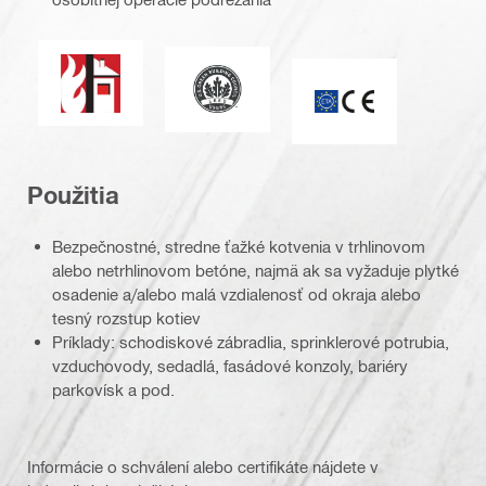
Požiarna odolnosť
Vedúce postavenie v oblasti energet
Symbol CE
Použitia
Bezpečnostné, stredne ťažké kotvenia v trhlinovom
alebo netrhlinovom betóne, najmä ak sa vyžaduje plytké
osadenie a/alebo malá vzdialenosť od okraja alebo
tesný rozstup kotiev
Príklady: schodiskové zábradlia, sprinklerové potrubia,
vzduchovody, sedadlá, fasádové konzoly, bariéry
parkovísk a pod.
Informácie o schválení alebo certifikáte nájdete v