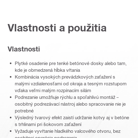
Vlastnosti a použitia
Vlastnosti
Plytké osadenie pre tenké betónové dosky alebo tam,
kde je obmedzená hĺbka vŕtania
Kombinácia vysokých prevádzkových zaťažení s
malými vzdialenosťami od okraja a tesným rozstupom
vďaka veľmi malým rozpínacím silám
Podrezanie umožňuje rýchlu a spoľahlivú montáž –
osobitný podrezávací nástroj alebo spracovanie nie je
potrebné
Výsledný tvarový efekt zaistí udržanie kotvy aj v betóne
s trhlinami pri šokovom zaťažení
Vyžaduje vyvŕtanie hladkého valcového otvoru, bez
osobitnej operácie podrezania