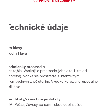
PRIDAŤ K OBĽÚBENÝM
Technické údaje
Typ hlavy
Plochá hlava
Podmienky prostredia
Vonkajšie, Vonkajšie prostredie (viac ako 1 km od
pobrežia), Vonkajšie prostredie s intenzívnym
priemyselným znečistením, Vysoko korozívne, špeciálne
aplikácie
Certifikáty/skúšobné protokoly
ETA, Požiar, Závesy so seizmickou odolnosťou