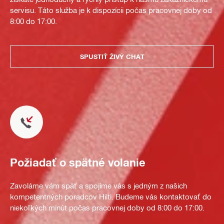
servisu. Táto služba je k dispozícii počas pracovnej doby od
8:00 do 17:00.
SPUSTIŤ ŽIVÝ CHAT
Požiadať o spätné volanie
Zavoláme vám späť a spojíme vás s jedným z našich
kompetentných poradcov Hilti. Budeme vás kontaktovať do
niekoľkých minút počas pracovnej doby od 8:00 do 17:00.