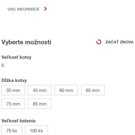
VIAC INFORMÁCIÍ
Vyberte možnosti
ZAČAŤ ZNOVA
Veľkosť kotvy
6
Dĺžka kotvy
35 mm
45 mm
60 mm
65 mm
75 mm
85 mm
Veľkosť balenia
75 ks
100 ks