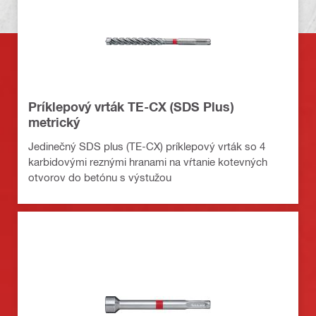
Príklepový vrták TE-CX (SDS Plus)
metrický
Jedinečný SDS plus (TE-CX) príklepový vrták so 4
karbidovými reznými hranami na vŕtanie kotevných
otvorov do betónu s výstužou