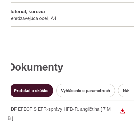
Materiál, korózia
Nehrdzavejúca oceľ, A4
Dokumenty
Protokol o skúške
Vyhlásenie o parametroch
Návod 
PDF
EFECTIS EFR-správy HFB-R
, angličtina
[ 7 M
STIAH
B ]