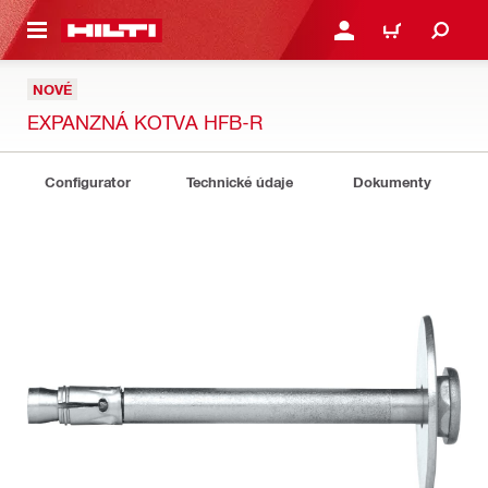
A HLAVNÝ OBSAH
PRIHLÁSIŤ ALEBO ZARE
KOŠÍK
NOVÉ
EXPANZNÁ KOTVA HFB-R
Configurator
Technické údaje
Dokumenty