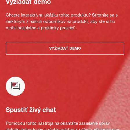
Vyžiadať demo
Chcete interaktívnu ukážku tohto produktu? Stretnite sa s
niektorým z našich odborníkov na produkt, aby ste si ho
mohli bezplatne a prakticky prezrieť.
VYŽIADAŤ DEMO
Spustiť živý chat
Pomocou tohto nástroja na okamžité zasielanie správ
získate jednoduchý a rýchly prístup k nášmu zákazníckemu