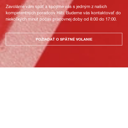
Zavoláme vám späť a spojíme vás s jedným z našich
kompetentných poradcov Hilti. Budeme vás kontaktovať do
niekoľkých minút počas pracovnej doby od 8:00 do 17:00.
POŽIADAŤ O SPÄTNÉ VOLANIE