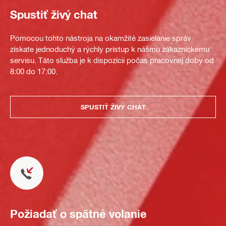
Spustiť živý chat
Pomocou tohto nástroja na okamžité zasielanie správ
získate jednoduchý a rýchly prístup k nášmu zákazníckemu
servisu. Táto služba je k dispozícii počas pracovnej doby od
8:00 do 17:00.
SPUSTIŤ ŽIVÝ CHAT
Požiadať o spätné volanie