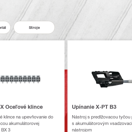
riál
Stroje
X Oceľové klince
Upínanie X-PT B3
 klince na upevňovanie do
Nástroj s predlžovacou tyčou 
cou akumulátorovej
s akumulátorovým vsadzovac
 BX 3
nástrojom