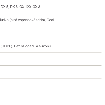
 DX 5, DX 6, GX 120, GX 3
Murivo (plná vápencová tehla), Oceľ
 (HDPE), Bez halogénu a silikónu