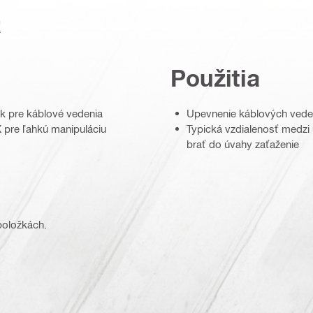
a
Použitia
k pre káblové vedenia
Upevnenie káblových vede
 pre ľahkú manipuláciu
Typická vzdialenosť medzi
brať do úvahy zaťaženie
 položkách.