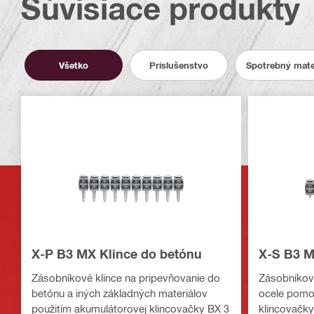
Súvisiace produkty
Všetko
Príslušenstvo
Spotrebný mate
X-P B3 MX Klince do betónu
X-S B3 M
Zásobníkové klince na pripevňovanie do
Zásobníkové
betónu a iných základných materiálov
ocele pomo
použitím akumulátorovej klincovačky BX 3
klincovačky