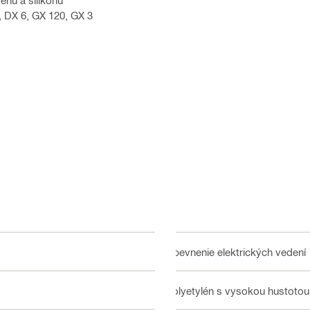
énu a silikónu
5, DX 6, GX 120, GX 3
Upevnenie elektrických vedení
Polyetylén s vysokou hustotou