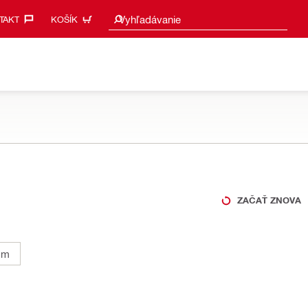
Vyhľadať návrhy
Vyhľadávanie
AKT‎
KOŠÍK
ZAČAŤ ZNOVA
mm