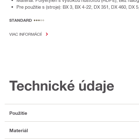
Materiál: Polyetylén s vysokou hustotou (HDPE), Bez halog
Pre použitie s (stroje): BX 3, BX 4-22, DX 351, DX 460, DX 
STANDARD
VIAC INFORMÁCIÍ
Technické údaje
Použitie
Materiál