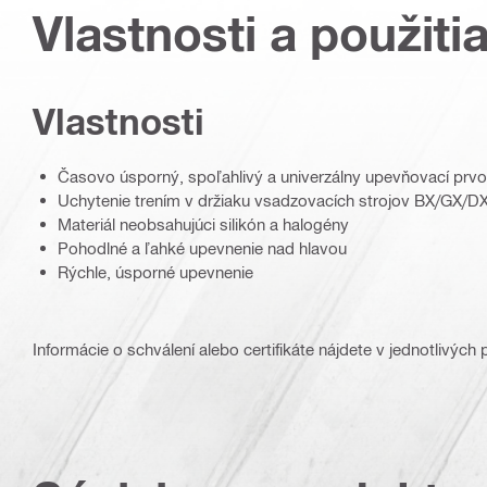
Vlastnosti a použiti
Vlastnosti
Časovo úsporný, spoľahlivý a univerzálny upevňovací prvo
Uchytenie trením v držiaku vsadzovacích strojov BX/GX/DX
Materiál neobsahujúci silikón a halogény
Pohodlné a ľahké upevnenie nad hlavou
Rýchle, úsporné upevnenie
Informácie o schválení alebo certifikáte nájdete v jednotlivých