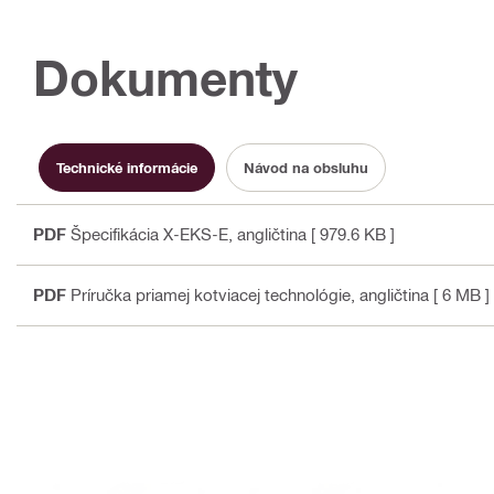
Dokumenty
Technické informácie
Návod na obsluhu
PDF
Špecifikácia X-EKS-E
, angličtina
[ 979.6 KB ]
PDF
Príručka priamej kotviacej technológie
, angličtina
[ 6 MB ]