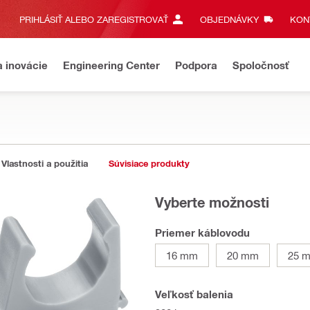
PRIHLÁSIŤ ALEBO ZAREGISTROVAŤ
OBJEDNÁVKY
KONT
a inovácie
Engineering Center
Podpora
Spoločnosť
Vlastnosti a použitia
Súvisiace produkty
Vyberte možnosti
Priemer káblovodu
16 mm
20 mm
25 
Veľkosť balenia